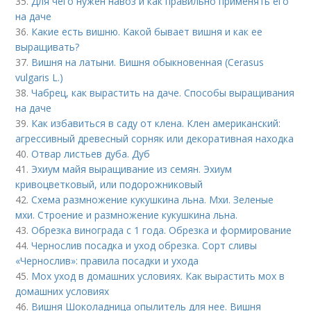
35.
Для чего нужен навоз и как правильно применять его
на даче
36.
Какие есть вишню. Какой бывает вишня и как ее
выращивать?
37.
Вишня на латыни. Вишня обыкновенная (Cerasus
vulgaris L.)
38.
Чабрец, как вырастить на даче. Способы выращивания
на даче
39.
Как избавиться в саду от клена. Клен американский:
агрессивный древесный сорняк или декоративная находка
40.
Отвар листьев дуба. Дуб
41.
Эхиум майя выращивание из семян. Эхиум
кривоцветковый, или подорожниковый
42.
Схема размножение кукушкина льна. Мхи. Зеленые
мхи. Строение и размножение кукушкина льна.
43.
Обрезка винограда с 1 года. Обрезка и формирование
44.
Чернослив посадка и уход обрезка. Сорт сливы
«Чернослив»: правила посадки и ухода
45.
Мох уход в домашних условиях. Как вырастить мох в
домашних условиях
46.
Вишня Шоколадница опылитель для нее. Вишня