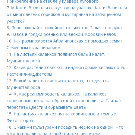
Прикрепление на стебле у клевера лугового
7.
ᐉ Как избавиться от кустов на участке. Как избавиться
от многолетних сорняков и кустарника на запущенном
участке?
8.
Пересаживайте лилейник только так. 2 шаг - посадка
9.
Навоз в грядки осенью или весной. Коровий навоз
10.
Как размножается Айва японская с помощью семян.
Семенным выращиванием
11.
На листьях каланхоэ появился белый налет.
Мучнистая роса
12.
Какие растения являются индикаторами кислых почв.
Растения-индикаторы
13.
Белый налет на листьях каланхоэ, что делать.
Мучнистая роса
14.
ᐉ, как реанимировать каланхоэ. На каланхоэ
коричневые пятна на обратной стороне листа. Тля: как
перестать цвести и сбрасывать цветы
15.
На листьях каланхоэ пятна коричневые и темные.
Фитофтороз
16.
С какими культурами посадить чеснок на одной.. Что
можно посадить на одной грядке с чесноком