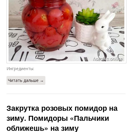
Помидор для
Жёлтые помидоры
человека
Черные помидоры
Розовый помидор
Ингредиенты:
Зеленые помидоры
Розовый гигант
Читать дальше →
Салат из розовых
Розовый король
Закрутка розовых помидор на
помидор
зиму. Помидоры «Пальчики
оближешь» на зиму