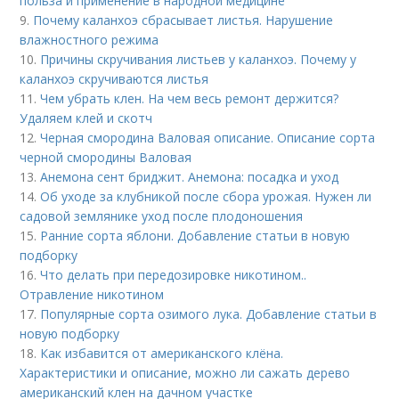
польза и применение в народной медицине
9.
Почему каланхоэ сбрасывает листья. Нарушение
влажностного режима
10.
Причины скручивания листьев у каланхоэ. Почему у
каланхоэ скручиваются листья
11.
Чем убрать клен. На чем весь ремонт держится?
Удаляем клей и скотч
12.
Черная смородина Валовая описание. Описание сорта
черной смородины Валовая
13.
Анемона сент бриджит. Анемона: посадка и уход
14.
Об уходе за клубникой после сбора урожая. Нужен ли
садовой землянике уход после плодоношения
15.
Ранние сорта яблони. Добавление статьи в новую
подборку
16.
Что делать при передозировке никотином..
Отравление никотином
17.
Популярные сорта озимого лука. Добавление статьи в
новую подборку
18.
Как избавится от американского клёна.
Характеристики и описание, можно ли сажать дерево
американский клен на дачном участке