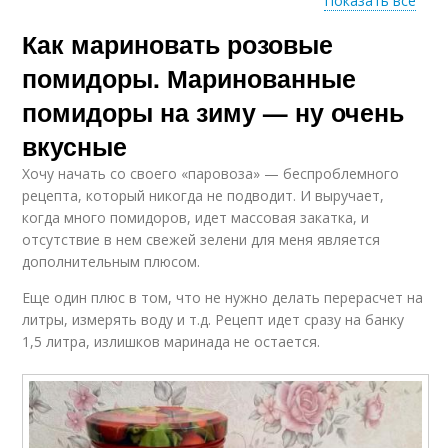
Показать все
Как мариновать розовые
Аджика с
Вяленые помидоры
помидорами
помидоры. Маринованные
помидоры на зиму — ну очень
вкусные
Помидоры в
Томат из розовых
домашних условиях
помидор
Хочу начать со своего «паровоза» — беспроблемного
рецепта, который никогда не подводит. И выручает,
когда много помидоров, идет массовая закатка, и
отсутствие в нем свежей зелени для меня является
Помидоры в
дополнительным плюсом.
Помидор на зиму
собственном соку
Еще один плюс в том, что не нужно делать перерасчет на
литры, измерять воду и т.д. Рецепт идет сразу на банку
1,5 литра, излишков маринада не остается.
Консервированные
Вкусные помидоры
помидоры