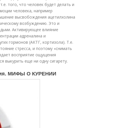
е. того, что человек будет делать и
эмоции человека, например
вышение высвобождения ацетилхолина
трическому возбуждению. Это и
юдьми. Активирующее влияние
ентрации адреналина и
гих гормонов (АКТГ, кортизола). Т.е.
тояние стресса, и поэтому «снимать
оздает восприятие ощущения
ся выкурить еще ни одну сигарету.
ения. МИФЫ О КУРЕНИИ