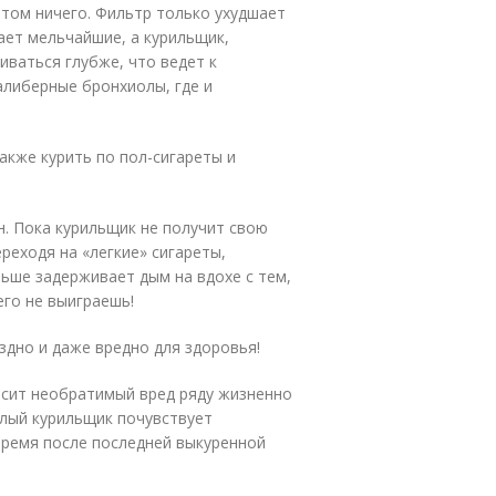
том ничего. Фильтр только ухудшает
ает мельчайшие, а курильщик,
иваться глубже, что ведет к
алиберные бронхиолы, где и
акже курить по пол-сигареты и
н. Пока курильщик не получит свою
ереходя на «легкие» сигареты,
ьше задерживает дым на вдохе с тем,
его не выиграешь!
дно и даже вредно для здоровья!
осит необратимый вред ряду жизненно
длый курильщик почувствует
время после последней выкуренной