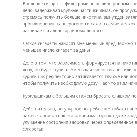
Введение сигарет с фильтрами не решило ровным сче
дело: задерживая крупные частички дыма, он пропуск
стремясь получить больше никотина, вынужден затяг
проникновению канцерогенов и сажи в самые мелкок
развивается аденокарцинома легкого.
Легкие сигареты наносят мне меньший вред! Можно т
меньшее число сигарет за день!
Дело в том, что зависимость формируется на никоти
дозу, он будет курить. Уменьшая число сигарет или п
курильщик рефлекторно затягивается глубже или дол
чтобы получить необходимую дозу. Так что этим нич
Курильщикам с большим стажем бросать слишком поз
Действительно, регулярное потребление табака нан
важных органов нашего организма, однако даже зая
улучшение состояния здоровья через определенное 
сигареты: