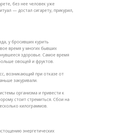
арете, без нее человек уже
итуал — достал сигарету, прикурил,
вда, у бросивших курить
рвое время у многих бывших
нувшееся здоровье. Самое время
больше овощей и фруктов.
сс, возникающий при отказе от
раньше закуривали.
истемы организма и привести к
торому стоит стремиться. Сбои на
есколько килограммов.
истощению энергетических