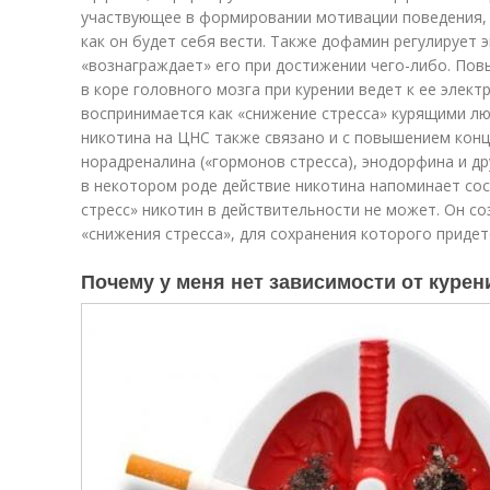
участвующее в формировании мотивации поведения, т.
как он будет себя вести. Также дофамин регулирует 
«вознаграждает» его при достижении чего-либо. По
в коре головного мозга при курении ведет к ее элек
воспринимается как «снижение стресса» курящими л
никотина на ЦНС также связано и с повышением конц
норадреналина («гормонов стресса), энодорфина и дру
в некотором роде действие никотина напоминает сос
стресс» никотин в действительности не может. Он с
«снижения стресса», для сохранения которого придет
Почему у меня нет зависимости от кур