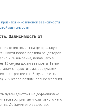
 признаки никотиновой зависимости
новой зависимости
ть. Зависимость от
н. Никотин влияет на центральную
ист никотинового подтипа рецепторов
ерно 25% никотина, попавшего в
ез 15 секунд достигает мозга. Таким
оставим с наркотиками, вводимыми
х пристрастие к табаку, является
са), и быстрое возникновение желания
ость путем действия на дофаминовые
пляется восприятие «позитивного» его
рять. Дофамин это вещество,