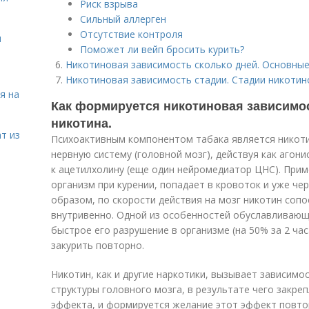
Риск взрыва
Сильный аллерген
Отсутствие контроля
я
Поможет ли вейп бросить курить?
Никотиновая зависимость сколько дней. Основные
Никотиновая зависимость стадии. Стадии никоти
я на
Как формируется никотиновая зависимос
никотина.
т из
Психоактивным компонентом табака является никоти
нервную систему (головной мозг), действуя как агон
к ацетилхолину (еще один нейромедиатор ЦНС). Прим
организм при курении, попадает в кровоток и уже чер
образом, по скорости действия на мозг никотин соп
внутривенно. Одной из особенностей обуславливающи
быстрое его разрушение в организме (на 50% за 2 ча
закурить повторно.
Никотин, как и другие наркотики, вызывает зависим
структуры головного мозга, в результате чего закре
эффекта, и формируется желание этот эффект повто