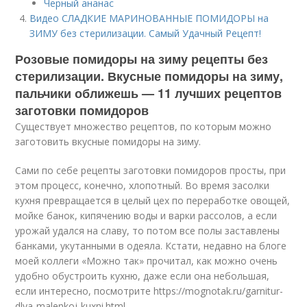
Черный ананас
Видео СЛАДКИЕ МАРИНОВАННЫЕ ПОМИДОРЫ на
ЗИМУ без стерилизации. Самый Удачный Рецепт!
Розовые помидоры на зиму рецепты без
стерилизации. Вкусные помидоры на зиму,
пальчики оближешь — 11 лучших рецептов
заготовки помидоров
Существует множество рецептов, по которым можно
заготовить вкусные помидоры на зиму.
Сами по себе рецепты заготовки помидоров просты, при
этом процесс, конечно, хлопотный. Во время засолки
кухня превращается в целый цех по переработке овощей,
мойке банок, кипячению воды и варки рассолов, а если
урожай удался на славу, то потом все полы заставлены
банками, укутанными в одеяла. Кстати, недавно на блоге
моей коллеги «Можно так» прочитал, как можно очень
удобно обустроить кухню, даже если она небольшая,
если интересно, посмотрите https://mognotak.ru/garnitur-
dlya-malenkoj-kuxni.html