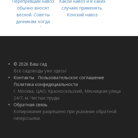
Перепревший навоз
Какой навоз и в каких
обычно вносят
случаях применять.
весной. Советы
Конский навоз
дачникам: когда
вносить удобрение
— весной или осенью
(СОВЕТЫ ОПЫТНЫХ)
© 2026 Ваш сад
Все садоводы уже здесь!
Контакты
Пользовательское соглашение
Политика конфидециальности
г. Москва, ЦАО, Красносельский, Мясницкая улица
24/7, м. Чистые пруды
Обратная связь
Копирование разрешено при указании обратной
гиперссылки.