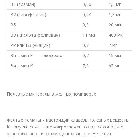
В1 (тиамин)
0,06
1,5 мг
В2 (рибофлавин)
0,04
1,8 мг
В5
0,3
20 мкг
В9 (Кислота фолиевая)
11 мкг
400 мкг
РР или В3 (ниацин)
0,7
7 мг
Витамин Е — токоферол
0,7
15 мкг
Витамин К
7,9
65 мг
Полезные минералы в желтых помидорах:
Желтые томаты – настоящий кладезь полезных веществ.
К тому же сочетание микроэлементов в них довольно
разнообразное и взаимодополняющее. Не стоит