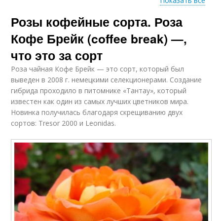
Показать все
Розы кофейные сорта. Роза
Популярные сорта
Однотонные сорта
Кофе Брейк (coffee break) —,
что это за сорт
Роза чайная Кофе Брейк — это сорт, который был
Необычные сорта
выведен в 2008 г. немецкими селекционерами. Создание
гибрида проходило в питомнике «Тантау», который
известен как один из самых лучших цветников мира.
Новинка получилась благодаря скрещиванию двух
сортов: Tresor 2000 и Leonidas.