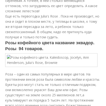
сиреневая. А точнее, в ней столько меняющихся
оттенков, что затрудняюсь ее цвет определить. А какое
сложение лепестков!
Еще есть первогодка Julia's Rose . Пока не производит, но
она и сидит в плохом месте, у теплицы в школке, к тому
же вторая пересадка за лето, а ребенок только
свежепосаженный. В общем, надо ее приткнуть куда
получше и только потом судить.
Розы кофейного цвета название эквадор.
Розы 94 товаров.
Роза – один из самых популярных в мире цветов. На
протяжении веков роза была символом любви и красоты.
Букеты роз могут стать не только отличным подарком,
они великолепно украсят Ваш дом или офис. Розы
существуют на земле около 25 миллионов лет,а
культивируют их порядка 5 тысяч лет. На протяжении
всего этого времени роза считались божественным