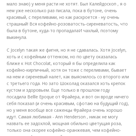
мало знаю) у меня расти не хотят. Был Калейдоскоп , я о
нем уже несколько раз писала, пока в бутоне, очень
красивый, с переливами, но как раскроется - ну очень
страшный! Вся кофейно-розоватость-сиреневатость, что
была в бутоне, куда-то пропадалаИ чахлый, поэтому
выкинула.
C Jocelyn такая же фигня, но я не сдавалась. Хотя Jocelyn,
хоть и с кофейным оттенком, но по цвету оказалась
ближе к Hot Chocolat, который я бы определила как
кофейно-кирпичный, хотя он тоже с переливами, бывает
на нем и сиреневый налет, как выяснилось со второго или
с третьего года. Но зато Шоколад оказался хоть крепок
кустом и здоровьем. Eще только в прошлом году
посадила Bellle Epoque от Фрайера, и вот он вроде ничего
себя показал (и очень красивым, сфотаю на будущий год),
но у меня вообще все саженцы Фрайера очень хорошо
идут. Самая любимая - Ann Henderson , никак не могу
назвать ее задохлой, мощная обильно цветущая роза,
только она скорее кофейно-оранжевая, чем кофейно-