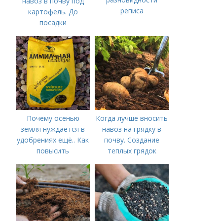
навоз в почву под
реписа
картофель. До
посадки
Почему осенью
Когда лучше вносить
земля нуждается в
навоз на грядку в
удобрениях ещё.. Как
почву. Создание
повысить
теплых грядок
плодородие почвы
осенью