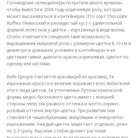
Голландские селекционеры потратили много времени,
чтобы вывести в 2006 году коричневую розу, которая
может высаживаться в контейнерах. Это сорт Chocolate
Ruffles. Невысокий и раскидистый куст с удивительной
формой лепестков у цветка – изрезанных в виде волны.
Особо отмечается специалистами возможность
выращивания махровой розы с размером цветка 8-10 см в
диаметре в домашних условиях в контейнерах и ее
цветовая гамма: дымчато-красно-коричневая. Цветет по
одному или кистями.
Belle Epoque считается красавицей из красавиц. Ее
изысканная красота и величие поражают всех любителей
этого вида цветов. Ее утонченные бутоны конической
формы медно-бронзового цвета имеют с внешней
стороны лепестки ржавого оттенка и желто-охряно-
розовый оттенок внутри цветка. При развитии они
становятся чашеобразными, махровыми и невероятно
изысканными. Каждый цветок зацветает отдельно, реже
по 2-3 сразу. Высокие стебли делают растение
высокорослым и сильным. Если правильно и вовремя его