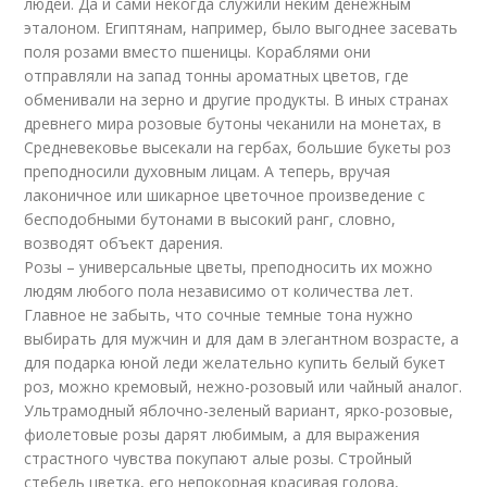
людей. Да и сами некогда служили неким денежным
эталоном. Египтянам, например, было выгоднее засевать
поля розами вместо пшеницы. Кораблями они
отправляли на запад тонны ароматных цветов, где
обменивали на зерно и другие продукты. В иных странах
древнего мира розовые бутоны чеканили на монетах, в
Средневековье высекали на гербах, большие букеты роз
преподносили духовным лицам. А теперь, вручая
лаконичное или шикарное цветочное произведение с
бесподобными бутонами в высокий ранг, словно,
возводят объект дарения.
Розы – универсальные цветы, преподносить их можно
людям любого пола независимо от количества лет.
Главное не забыть, что сочные темные тона нужно
выбирать для мужчин и для дам в элегантном возрасте, а
для подарка юной леди желательно купить белый букет
роз, можно кремовый, нежно-розовый или чайный аналог.
Ультрамодный яблочно-зеленый вариант, ярко-розовые,
фиолетовые розы дарят любимым, а для выражения
страстного чувства покупают алые розы. Стройный
стебель цветка, его непокорная красивая голова,