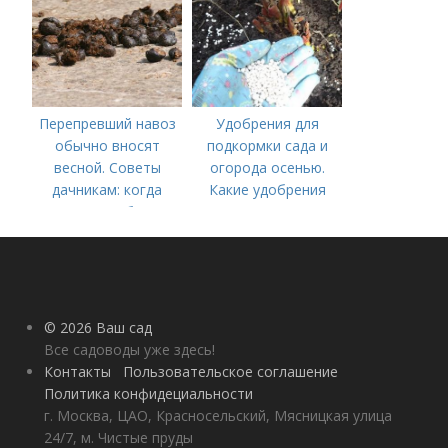
Перепревший навоз
Удобрения для
обычно вносят
подкормки сада и
весной. Советы
огорода осенью.
дачникам: когда
Какие удобрения
вносить удобрение
вносить осенью и как
— весной или осенью
правильно это
(СОВЕТЫ ОПЫТНЫХ)
делать?
© 2026 Ваш сад
Все садоводы уже здесь!
Контакты
Пользовательское соглашение
Политика конфидециальности
г. Москва, ЦАО, Красносельский, Мясницкая улица
24/7, м. Чистые пруды