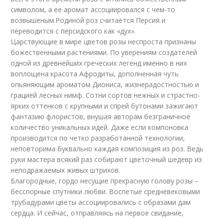
символом, а ее аромат ассоциировался с чем-то
возвышеным.Родиной роз считается Персия и
переводится с персидского как «дух».
Царствующие в мире цветов розы неспроста признаны
божественными растениями. По уверениям создателей
одной из древнейших греческих легенд именно в них
воплощена красота Афродиты, дополненная чуть
опьяняющим ароматом Диониса, жизнерадостностью и
грацией лесных нимф. Сотни сортов нежных и страстно-
ярких оттенков с крупными и спрей бутонами зажигают
фантазию флористов, внушая авторам безграничное
количество уникальных идей. Даже если компоновка
производится по четко разработанной технологии,
неповторима буквально каждая композиция из роз. Ведь
руки мастера всякий раз собирают цветочный шедевр из
неподражаемых живых штрихов.
Благородные, гордо несущие прекрасную голову розы –
бесспорные спутники любви. Воспетые средневековыми
трубадурами цветы ассоциировались с образами дам
сердца. И сейчас, отправляясь на первое свидание,