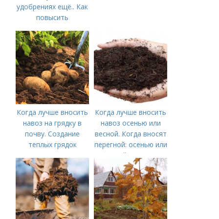
удобрениях ещё.. Как
повысить
плодородие почвы
осенью
Когда лучше вносить
Когда лучше вносить
навоз на грядку в
навоз осенью или
почву. Создание
весной. Когда вносят
теплых грядок
перегной: осенью или
весной, правила
внесения удобрений