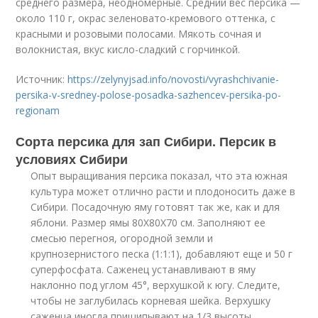
среднего размера, неодномерные. Средний вес персика —
около 110 г, окрас зеленовато-кремового оттенка, с
красными и розовыми полосами. Мякоть сочная и
волокнистая, вкус кисло-сладкий с горчинкой.
Источник:
https://zelynyjsad.info/novosti/vyrashchivanie-
persika-v-sredney-polose-posadka-sazhencev-persika-po-
regionam
Сорта персика для зап Сибири. Персик в
условиях Сибири
Опыт выращивания персика показал, что эта южная
культура может отлично расти и плодоносить даже в
Сибири. Посадочную яму готовят так же, как и для
яблони. Размер ямы 80X80X70 см. Заполняют ее
смесью перегноя, огородной земли и
крупнозернистого песка (1:1:1), добавляют еще и 50 г
суперфосфата. Саженец устанавливают в яму
наклонно под углом 45°, верхушкой к югу. Следите,
чтобы не заглубилась корневая шейка. Верхушку
саженца иногда прищипывают на 1/3 высоты,