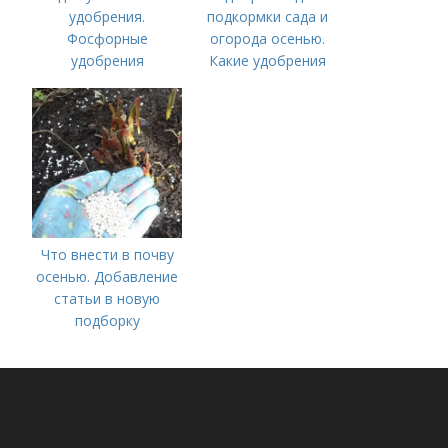
удобрения.
подкормки сада и
Фосфорные
огорода осенью.
удобрения
Какие удобрения
вносить осенью и как
правильно это
делать?
Что внести в почву
осенью. Добавление
статьи в новую
подборку