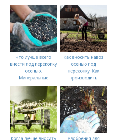
применяется?
Что лучше всего
Как вносить навоз
внести под перекопку
осенью под
осенью.
перекопку. Как
Минеральные
производить
удобрения
перекопку огорода
Когда лучше вносить
Удобрения для