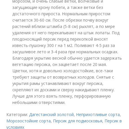
морозом, и очень слабые ветки, волчковые и
загущающие крону побеги, а также ветки без
достаточного прироста. Нормальным приростом
считается 30-60 см. После обрезки почву вокруг
растений вблизи штамба (5-8 см) рыхлят, а по мере
удаления от него перекапывают на штык лопаты. Под
плодоносящий персик перед перекопкой вносят
известь-пушонку 300 г на 1 м2. Поливают 4-5 раз за
засушливое лето и 3-4 раза при нормальных осадках.
Благодаря укрытию весной обычно удается задержать
вегетацию персика, он зацветает после 20 мая.
Цветки, хотя и довольно холодостойкие, все-таки
требуют защиты от возвратных холодов. Снятые с
укрытия рамы устанавливают вокруг персика,
скрепляют их досками и сверху накидывают пленку.
Лучше для этого взять пленку, перфорированную
небольшими отверстиями.
Категории:
Дагестанский золотой
,
Неприхотливые сорта
,
Морозостойкие сорта
,
Персик для подмосковья
,
Персик в
условиях