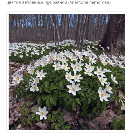
цветов ветреницы дубравной (Anemone nemorosa).