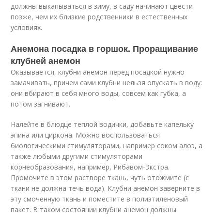
должны выкапываться в зиму, в саду начинают цвести
позже, чем их близкие родственники в естественных
условиях.
Анемона посадка в горшок. Проращивание
клубней анемон
Оказывается, клубни анемон перед посадкой нужно
замачивать, причем сами клубни нельзя опускать в воду:
они вбирают в себя много воды, совсем как губка, а
потом загнивают.
Налейте в блюдце теплой водички, добавьте капельку
эпина или циркона. Можно воспользоваться
биологическими стимуляторами, например соком алоэ, а
также любыми другими стимуляторами
корнеобразования, например, Рибавом-Экстра.
Промочите в этом растворе ткань, чуть отожмите (с
ткани не должна течь вода). Клубни анемон заверните в
эту смоченную ткань и поместите в полиэтиленовый
пакет. В таком состоянии клубни анемон должны