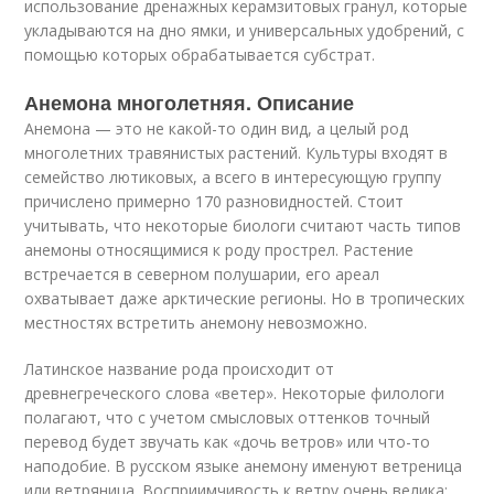
использование дренажных керамзитовых гранул, которые
укладываются на дно ямки, и универсальных удобрений, с
помощью которых обрабатывается субстрат.
Анемона многолетняя. Описание
Анемона — это не какой-то один вид, а целый род
многолетних травянистых растений. Культуры входят в
семейство лютиковых, а всего в интересующую группу
причислено примерно 170 разновидностей. Стоит
учитывать, что некоторые биологи считают часть типов
анемоны относящимися к роду прострел. Растение
встречается в северном полушарии, его ареал
охватывает даже арктические регионы. Но в тропических
местностях встретить анемону невозможно.
Латинское название рода происходит от
древнегреческого слова «ветер». Некоторые филологи
полагают, что с учетом смысловых оттенков точный
перевод будет звучать как «дочь ветров» или что-то
наподобие. В русском языке анемону именуют ветреница
или ветряница. Восприимчивость к ветру очень велика: