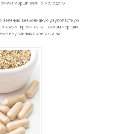
убокими морщинами. У молодого
то-зеленую вееровидную двулопастную
по краям, крепится на тонком черешке
чке на длинных побегах, а на