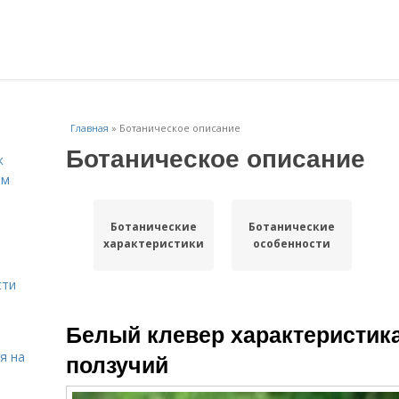
Главная
»
Ботаническое описание
Ботаническое описание
к
ём
Ботанические
Ботанические
характеристики
особенности
сти
Белый клевер характеристик
я на
ползучий