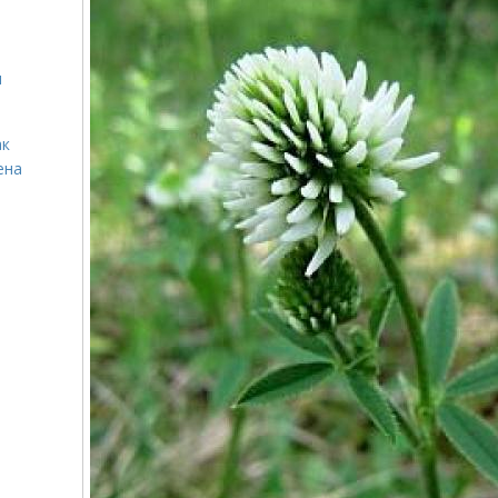
я
ак
ена