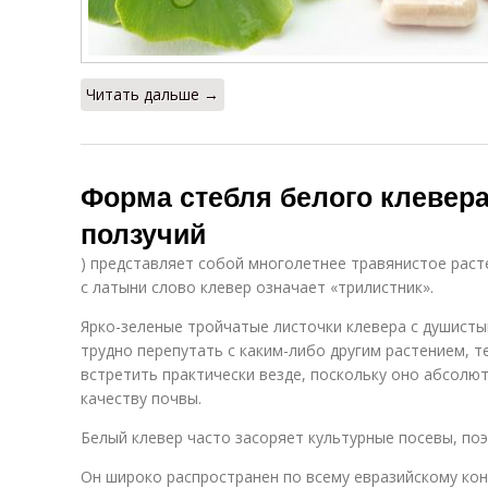
Читать дальше →
Форма стебля белого клевера
ползучий
) представляет собой многолетнее травянистое раст
с латыни слово клевер означает «трилистник».
Ярко-зеленые тройчатые листочки клевера с душис
трудно перепутать с каким-либо другим растением, т
встретить практически везде, поскольку оно абсолют
качеству почвы.
Белый клевер часто засоряет культурные посевы, поэ
Он широко распространен по всему евразийскому кон