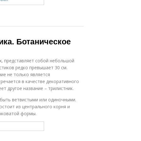
ика. Ботаническое
х, представляет собой небольшой
стиков редко превышает 30 см.
ние не только является
тречается в качестве декоративного
ет другое название – трилистник.
 быть ветвистыми или одиночными.
остоит из центрального корня и
очковатой формы.