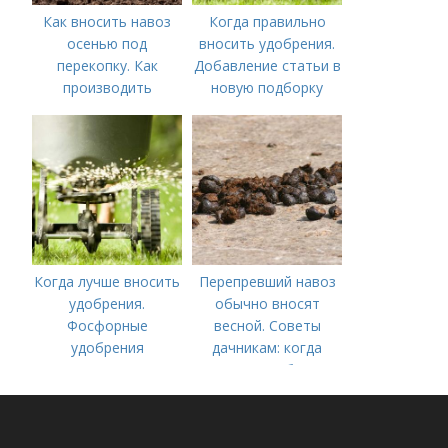
Как вносить навоз
Когда правильно
осенью под
вносить удобрения.
перекопку. Как
Добавление статьи в
производить
новую подборку
перекопку огорода
Когда лучше вносить
Перепревший навоз
удобрения.
обычно вносят
Фосфорные
весной. Советы
удобрения
дачникам: когда
вносить удобрение
— весной или осенью
(СОВЕТЫ ОПЫТНЫХ)