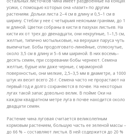
остальных листочков чина имеет раздвоенные на концах
усики, с помощью которых она «лазит» по другим
растениям. Дольки листа 2–4 см в длину и 0,5–1 см в
ширину. Стебли у нее с четырьмя неясными гранями, до 1
м длиной. Цветки собраны в кисти в пазухах листьев. На
кисти их от трех до двенадцати, они некрупные, 1–1,5 см,
желтые, типично мотыльковые, на верхушке паруса чуть
выемчатые. Бобы продолговато-линейные, сплюснутые,
около 3,5 см в длину и 5–6 мм шириной. В них восемь–
десять семян, при созревании бобы чернеют. Семена
желтые, бурые или даже черные, с мраморной
поверхностью, они мелкие, 2,5–3,5 мм в диаметре, а 1000
штук их весит всего 26 г. Семена часто не прорастают на
первый год и долго сохраняются в почве. На некоторых
лугах такой запас довольно велик. В пойме Оки на
каждом квадратном метре луга в почве находится около
двадцати семян.
Растение чина луговая считается великолепным
кормовым растением, большую часть ее зеленой массы –
до 66 % – составляют листья. В ней содержится до 20 %