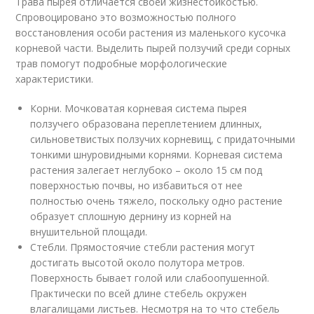
Трава пырея отличается своей жизнестойкостью.
Спровоцировано это возможностью полного
восстановления особи растения из маленького кусочка
корневой части. Выделить пырей ползучий среди сорных
трав помогут подробные морфологические
характеристики.
Корни. Мочковатая корневая система пырея
ползучего образована переплетением длинных,
сильноветвистых ползучих корневищ, с придаточными
тонкими шнуровидными корнями. Корневая система
растения залегает неглубоко – около 15 см под
поверхностью почвы, но избавиться от нее
полностью очень тяжело, поскольку одно растение
образует сплошную дернину из корней на
внушительной площади.
Стебли. Прямостоячие стебли растения могут
достигать высотой около полутора метров.
Поверхность бывает голой или слабоопушенной.
Практически по всей длине стебель окружен
влагалищами листьев. Несмотря на то что стебель