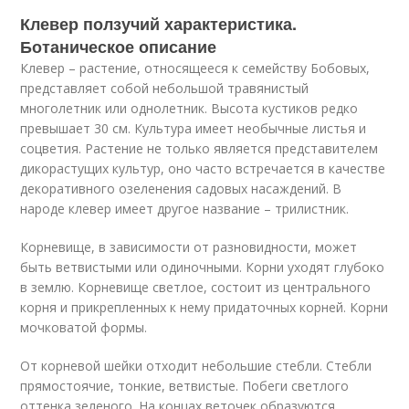
Клевер ползучий характеристика.
Ботаническое описание
Клевер – растение, относящееся к семейству Бобовых,
представляет собой небольшой травянистый
многолетник или однолетник. Высота кустиков редко
превышает 30 см. Культура имеет необычные листья и
соцветия. Растение не только является представителем
дикорастущих культур, оно часто встречается в качестве
декоративного озеленения садовых насаждений. В
народе клевер имеет другое название – трилистник.
Корневище, в зависимости от разновидности, может
быть ветвистыми или одиночными. Корни уходят глубоко
в землю. Корневище светлое, состоит из центрального
корня и прикрепленных к нему придаточных корней. Корни
мочковатой формы.
От корневой шейки отходит небольшие стебли. Стебли
прямостоячие, тонкие, ветвистые. Побеги светлого
оттенка зеленого. На концах веточек образуются