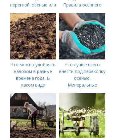
перегной: осенью или
Правила осеннего
весной, правила
внесения навоза
внесения удобрений
Что можно удобрять
Что лучше всего
навозом в разные
внести под перекопку
времена года. В
осенью.
каком виде
Минеральные
применяется?
удобрения