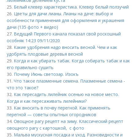
лилейников делением куста
25.
Белый клевер характеристика. Клевер белый ползучий
26.
Цветы для дачи лианы. Лианы на даче: выбор и
особенности применения для оформления и украшения
дачи (135 фото + видео)
27.
Ведущий Первого канала показал свой роскошный
особняк 14:23 09/11/2020
28.
Какие удобрения надо вносить весной. Чем и как
удобрять плодовые деревья весной
29.
Когда и как убирать табак. Когда собирать табак и как
его правильно сушить
30.
Почему Июнь светозар. Изокъ
31.
Что такое плазменные семена. Плазменные семена -
что это такое?
32.
Как пересадить лилейник осенью на новое место.
Когда и как пересаживать лилейники?
33.
Как вносить в почву перегной. Как применять
перегной — советы опытных огородников
34.
Овощное рагу рецепт на зиму. Классический рецепт
овощного рагу с картошкой, с фото
35.
Мальва мускусная посадка и уход. Разновидности и