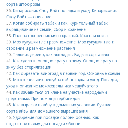
сорта шток-розы
36.
Кипарисовик Сноу Вайт посадка и уход. Кипарисовик
Сноу Вайт — описание
37.
Когда собирать табак и как. Курительный табак:
выращивание из семян, сбор и хранение
38.
Пальчатокоренник мясо красный. Красная книга
39.
Мох кукушкин лен размножение. Мох кукушкин лён:
строение и размножение растения
40.
Тальник дерево, как выглядит. Виды и сорта ивы
41.
Как сделать овощное рагу на зиму. Овощное рагу на
зиму без стерилизации
42.
Как обрезать виноград в первый год. Основные схемы
43.
Можжевельник чешуйчатый посадка и уход. Посадка,
уход и описание можжевельника чешуйчатого
44.
Как избавиться от клена на участке народными
средствами. При помощи гербицидов
45.
Как вырастить айву в домашних условиях. Лучшие
сорта айвы для домашнего выращивания
46.
Удобрение при посадке яблони осенью. Как
подготовить яму для посадки яблони