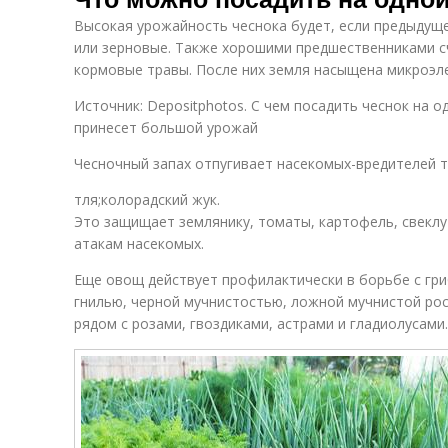
Высокая урожайность чеснока будет, если предыдуще
или зерновые. Также хорошими предшественниками с
кормовые травы. После них земля насыщена микроэл
Источник: Depositphotos. С чем посадить чеснок на о
принесет большой урожай
Чесночный запах отпугивает насекомых-вредителей та
тля;колорадский жук.
Это защищает землянику, томаты, картофель, свеклу
атакам насекомых.
Еще овощ действует профилактически в борьбе с гр
гнилью, черной мучнистостью, ложной мучнистой ро
рядом с розами, гвоздиками, астрами и гладиолусами.