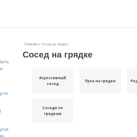
Главная
»
Сосед на грядке
Сосед на грядке
вать
ем
Агрессивный
Лука на грядке
Ре
сосед
орта
Соседи по
й
грядкам
угое
яя