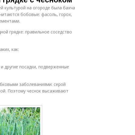
й культурой на огороде была бахча
читаются бобовые: фасоль, горох,
ементами.
дной грядке: правильное соседство
ких, как:
 и другие посадки, подверженные
ибковыми заболеваниями: серой
сой. Поэтому чеснок высаживают