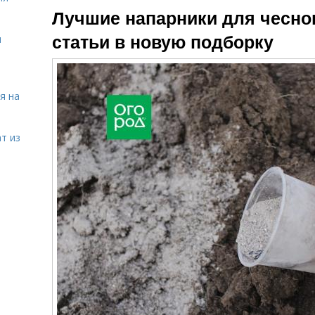
Лучшие напарники для чесно
статьи в новую подборку
я
я на
т из