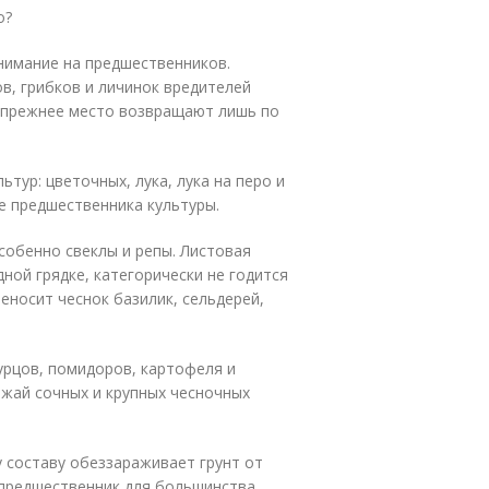
о?
нимание на предшественников.
в, грибков и личинок вредителей
а прежнее место возвращают лишь по
тур: цветочных, лука, лука на перо и
ве предшественника культуры.
собенно свеклы и репы. Листовая
ной грядке, категорически не годится
еносит чеснок базилик, сельдерей,
гурцов, помидоров, картофеля и
ожай сочных и крупных чесночных
у составу обеззараживает грунт от
предшественник для большинства