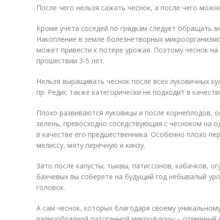
После чего нельзя сажать чеснок, а после чего можн
Кроме учета соседей по грядкам следует обращать в
Накопление в земле болезнетворных микроорганизмо
может привести к потере урожая. Поэтому чеснок н
прошествии 3-5 лет.
Нельзя выращивать чеснок после всех луковичных куль
пр. Редис также категорически не подходит в качест
Плохо развиваются луковицы и после корнеплодов, о
зелень, превосходно соседствующая с чесноком на од
в качестве его предшественника. Особенно плохо пер
мелиссу, мяту перечную и кинзу.
Зато после капусты, тыквы, патиссонов, кабачков, о
бахчевых вы соберете на будущий год небывалый ур
головок.
А сам чеснок, которых благодаря своему уникальном
разнообразной патогенной микрофлоры – отменный 