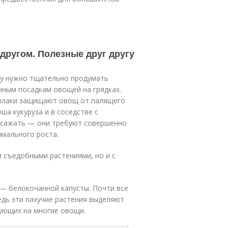
другом. Полезные друг другу
му нужно тщательно продумать
нным посадкам овощей на грядках.
а злаки защищают овощ от палящего
ша кукуруза и в соседстве с
е сажать — они требуют совершенно
имального роста.
 съедобными растениями, но и с
 — белокочанной капусты. Почти все
едь эти пахучие растения выделяют
ующих на многие овощи.