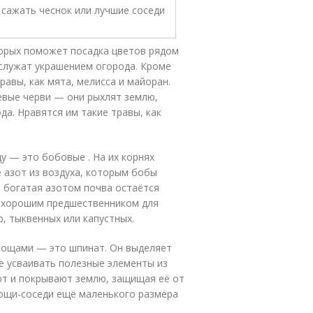
торых поможет посадка цветов рядом
ослужат украшением огорода. Кроме
авы, как мята, мелисса и майоран.
евые черви — они рыхлят землю,
а. Нравятся им такие травы, как
 — это бобовые . На их корнях
азот из воздуха, которым бобы
 богатая азотом почва остаётся
т хорошим предшественником для
, тыквенных или капустных.
овощами — это шпинат. Он выделяет
 усваивать полезные элементы из
ют и покрывают землю, защищая её от
вощи-соседи ещё маленького размера