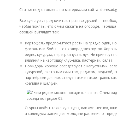
Статья подготовлена по материалам сайта domsad.g
Все культуры предпочитают разных друзей — необхо
чтобы понять, что с чем сажать на огороде. Таблиц
овощей выглядит так:
Картофель предпочитает расти на грядке один, но
фасоль или бобы — от колорадских жуков. Хорош
редис, кукуруза, перец, капуста, лук. Не принесут
влияния на картошку клубника, пастернак, салат.
Помидоры хорошо соседствуют с капустными, зел
кукурузой, листовым салатом, редисом, редькой,
партнёрами для них станут также такие травы, как
крапива и шалфей.
Огурцы любят такие культуры, как лук, чеснок, ш
а календула защищает молодые растения от вред