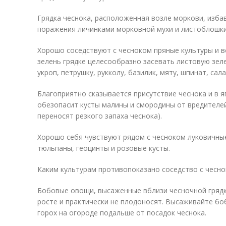
Грядка чеснока, расположенная возле моркови, изб
поражения личинками морковной мухи и листоблошки
Хорошо соседствуют с чесноком пряные культуры и в
зелень грядке целесообразно засевать листовую зел
укроп, петрушку, рукколу, базилик, мяту, шпинат, сала
Благоприятно сказывается присутствие чеснока и в я
обезопасит кусты малины и смородины от вредителей 
переносят резкого запаха чеснока).
Хорошо себя чувствуют рядом с чесноком луковичные
тюльпаны, геоцинты и розовые кусты.
Каким культурам противопоказано соседство с чесн
Бобовые овощи, высаженные вблизи чесночной грядк
росте и практически не плодоносят. Высаживайте боб
горох на огороде подальше от посадок чеснока.