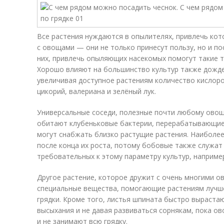
Все растения нуждаются в опылителях, привлечь ко
с овощами — они не только принесут пользу, но и п
них, привлечь опыляющих насекомых помогут такие тр
Хорошо влияют на большинство культур также дожд
увеличивая доступное растениям количество кислород
цикорий, валериана и зелёный лук.
Универсальные соседи, полезные почти любому овощу
обитают клубеньковые бактерии, перерабатывающие 
могут снабжать близко растущие растения. Наиболее
после конца их роста, потому бобовые также служа
требовательных к этому параметру культур, например
Другое растение, которое дружит с очень многими 
специальные вещества, помогающие растениям лучше
грядки. Кроме того, листья шпината быстро выраста
высыхания и не давая развиваться сорнякам, пока о
и не занимают всю грядку.