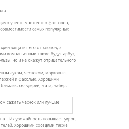
uru
димо учесть множество факторов,
а совместимости самых популярных
 хрен защитит его от клопов, а
ими компаньонами также будут арбуз,
 пользы, но и не окажут отрицательного
ёным луком, чесноком, морковью,
 спаржей и фасолью. Хорошими
 базилик, сельдерей, мята, чабер,
пинат. Их урожайность повышает укроп,
ителей. Хорошими соседями также