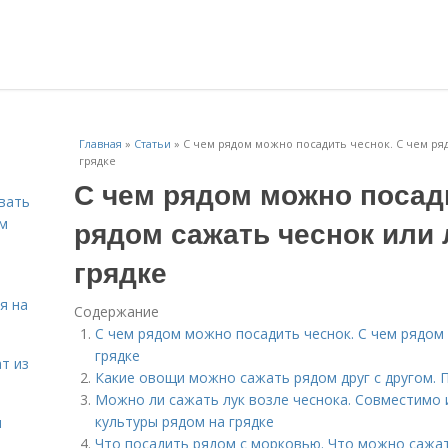
Главная
»
Статьи
»
С чем рядом можно посадить чеснок. С чем ря
грядке
С чем рядом можно посади
вать
рядом сажать чеснок или
ем
грядке
я на
Содержание
С чем рядом можно посадить чеснок. С чем рядом 
грядке
т из
Какие овощи можно сажать рядом друг с другом. П
Можно ли сажать лук возле чеснока. Совместимо 
культуры рядом на грядке
я
Что посадить рядом с морковью. Что можно сажа