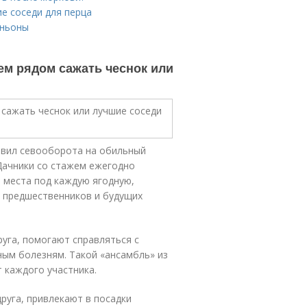
е соседи для перца
аньоны
ем рядом сажать чеснок или
авил севооборота на обильный
Дачники со стажем ежегодно
я места под каждую ягодную,
м предшественников и будущих
руга, помогают справляться с
ым болезням. Такой «ансамбль» из
 каждого участника.
руга, привлекают в посадки