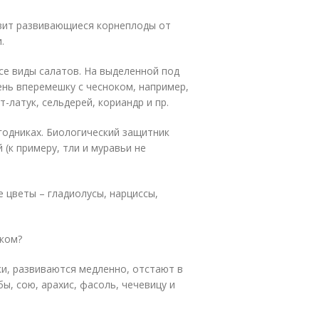
авит развивающиеся корнеплоды от
.
се виды салатов. На выделенной под
ень вперемешку с чесноком, например,
т-латук, сельдерей, кориандр и пр.
годниках. Биологический защитник
(к примеру, тли и муравьи не
 цветы – гладиолусы, нарциссы,
оком?
и, развиваются медленно, отстают в
ы, сою, арахис, фасоль, чечевицу и