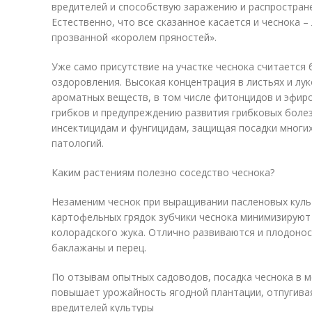
вредителей и способствую заражению и распростран
Естественно, что все сказанное касается и чеснока 
прозванной «королем пряностей».
Уже само присутствие на участке чеснока считается
оздоровления. Высокая концентрация в листьях и лу
ароматных веществ, в том числе фитонцидов и эфиро
грибков и предупреждению развития грибковых болез
инсектицидам и фунгицидам, защищая посадки многих
патологий.
Каким растениям полезно соседство чеснока?
Незаменим чеснок при выращивании пасленовых куль
картофельных грядок зубчики чеснока минимизируют
колорадского жука. Отлично развиваются и плодонос
баклажаны и перец.
По отзывам опытных садоводов, посадка чеснока в 
повышает урожайность ягодной плантации, отпугива
вредителей культуры