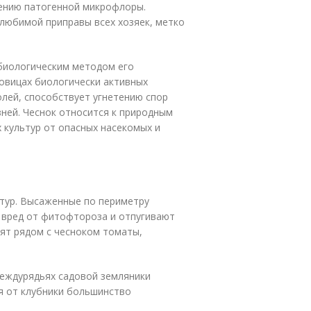
ению патогенной микрофлоры.
– любимой приправы всех хозяек, метко
 биологическим методом его
ковицах биологически активных
лей, способствует угнетению спор
ней. Чеснок относится к природным
 культур от опасных насекомых и
тур. Высаженные по периметру
 вред от фитофтороза и отпугивают
ят рядом с чесноком томаты,
междурядьях садовой земляники
я от клубники большинство