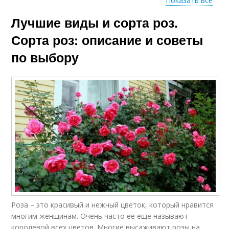
Показать все
Лучшие виды и сорта роз.
Вьющиеся розы
Кустовые розы
Сорта роз: описание и советы
по выбору
Зимостойкие розы
Розы для посадки
Чайно-гибридная
Английская роза
роза
Роза – это красивый и нежный цветок, который нравится
многим женщинам. Очень часто ее еще называют
королевой всех цветов. Многие высаживают розы на