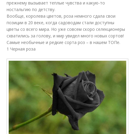
прежнему вызывает теплые чувства и какую-то
ностальгию по детству.
Вообще, королева цветов, роза немного сдала свои
позиции в 20 веке, когда садоводам стали доступны
цветы со всего мира. Но уже совсем скоро селекционеры
схватились за голову, и мир увидел много новых сортов!
Самые необычные и редкие сорта роз – в нашем ТОПе.
1 Черная роза