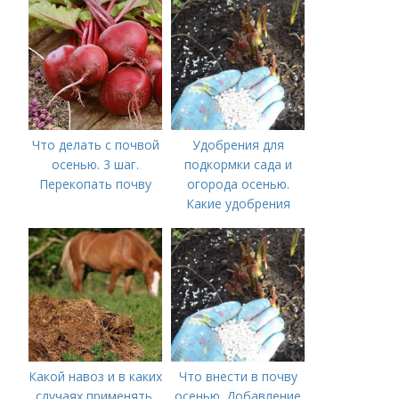
Что делать с почвой
Удобрения для
осенью. 3 шаг.
подкормки сада и
Перекопать почву
огорода осенью.
Какие удобрения
вносить осенью и как
правильно это
делать?
Какой навоз и в каких
Что внести в почву
случаях применять.
осенью. Добавление