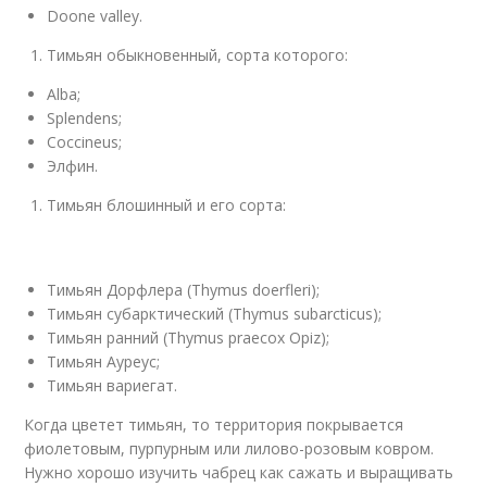
Doone valley.
Тимьян обыкновенный, сорта которого:
Alba;
Splendens;
Coccineus;
Элфин.
Тимьян блошинный и его сорта:
Тимьян Дорфлера (Thymus doerfleri);
Тимьян субарктический (Thymus subarcticus);
Тимьян ранний (Thymus praecox Opiz);
Тимьян Ауреус;
Тимьян вариегат.
Когда цветет тимьян, то территория покрывается
фиолетовым, пурпурным или лилово-розовым ковром.
Нужно хорошо изучить чабрец как сажать и выращивать