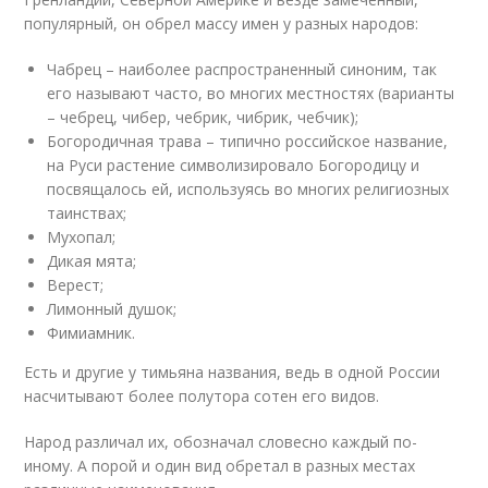
популярный, он обрел массу имен у разных народов:
Чабрец – наиболее распространенный синоним, так
его называют часто, во многих местностях (варианты
– чебрец, чибер, чебрик, чибрик, чебчик);
Богородичная трава – типично российское название,
на Руси растение символизировало Богородицу и
посвящалось ей, используясь во многих религиозных
таинствах;
Мухопал;
Дикая мята;
Верест;
Лимонный душок;
Фимиамник.
Есть и другие у тимьяна названия, ведь в одной России
насчитывают более полутора сотен его видов.
Народ различал их, обозначал словесно каждый по-
иному. А порой и один вид обретал в разных местах