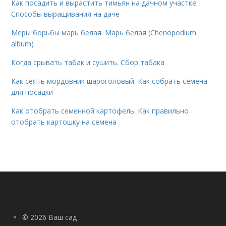
Как посадить и вырастить тимьян на дачном участке.
Способы выращивания на даче
Меры борьбы марь белая. Марь белая (Chenopodium
album)
Когда срывать табак и сушить. Сбор табака
Как сеять мордовник шароголовый. Как собрать семена
для посадки
Как отобрать семенной картофель. Как правильно
отобрать картошку на семена
© 2026 Ваш сад