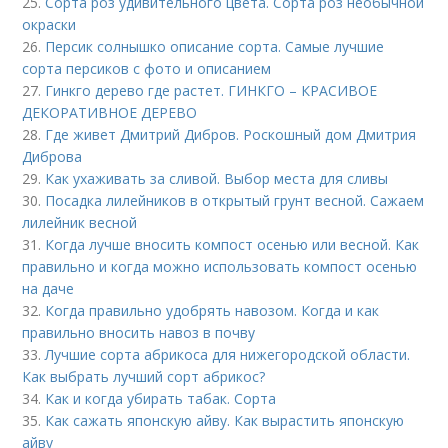
25.
Сорта роз удивительного цвета. Сорта роз необычной
окраски
26.
Персик солнышко описание сорта. Самые лучшие
сорта персиков с фото и описанием
27.
Гинкго дерево где растет. ГИНКГО – КРАСИВОЕ
ДЕКОРАТИВНОЕ ДЕРЕВО
28.
Где живет Дмитрий Дибров. Роскошный дом Дмитрия
Диброва
29.
Как ухаживать за сливой. Выбор места для сливы
30.
Посадка лилейников в открытый грунт весной. Сажаем
лилейник весной
31.
Когда лучше вносить компост осенью или весной. Как
правильно и когда можно использовать компост осенью
на даче
32.
Когда правильно удобрять навозом. Когда и как
правильно вносить навоз в почву
33.
Лучшие сорта абрикоса для нижегородской области.
Как выбрать лучший сорт абрикос?
34.
Как и когда убирать табак. Сорта
35.
Как сажать японскую айву. Как вырастить японскую
айву