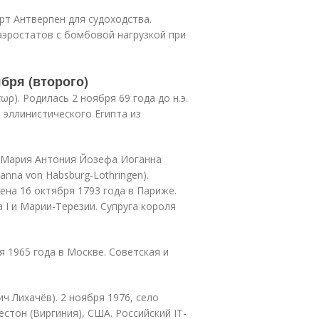
т Антверпен для судоходства.
эростатов с бомбовой нагрузкой при
ября (второго)
ωρ). Родилась 2 ноября 69 года до н.э.
а эллинистического Египта из
ая Мария Антония Йозефа Иоганна
anna von Habsburg-Lothringen).
ена 16 октября 1793 года в Париже.
I и Марии-Терезии. Супруга короля
 1965 года в Москве. Советская и
 Лихачёв). 2 ноября 1976, село
стон (Виргиния), США. Российский IT-