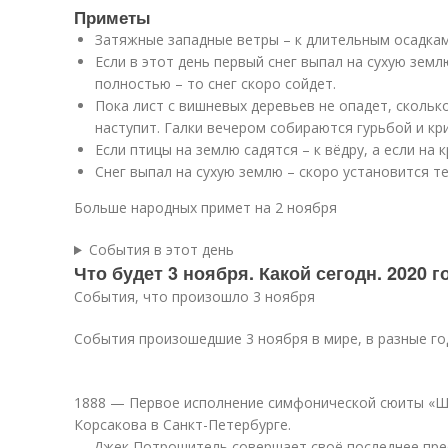
Приметы
Затяжные западные ветры – к длительным осадкам
Если в этот день первый снег выпал на сухую земл
полностью – то снег скоро сойдет.
Пока лист с вишневых деревьев не опадет, сколько
наступит. Галки вечером собираются гурьбой и кри
Если птицы на землю садятся – к вёдру, а если на 
Снег выпал на сухую землю – скоро установится те
Больше народных примет на 2 ноября
События в этот день
Что будет 3 ноября. Какой сегодн. 2020 
События, что произошло 3 ноября
События произошедшие 3 ноября в мире, в разные го
1888 — Первое исполнение симфонической сюиты «Ш
Корсакова в Санкт-Петербурге.
— Джек Потрошитель совершает своё последнее пре