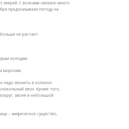
х зверей. С волками связано много
ября предсказывали погоду на
 больше не растает.
корым холодам.
ым морозам.
ю надо звонить в колокол.
олокольный звон. Кроме того,
вокруг, звоня в небольшой
чица – мифическое существо,