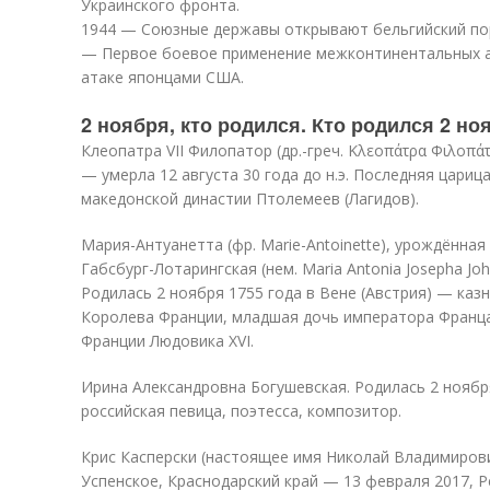
Украинского фронта.
1944 — Союзные державы открывают бельгийский пор
— Первое боевое применение межконтинентальных а
атаке японцами США.
2 ноября, кто родился. Кто родился 2 но
Клеопатра VII Филопатор (др.-греч. Κλεοπάτρα Φιλοπάτ
— умерла 12 августа 30 года до н.э. Последняя цариц
македонской династии Птолемеев (Лагидов).
Мария-Антуанетта (фр. Marie-Antoinette), урождённ
Габсбург-Лотарингская (нем. Maria Antonia Josepha Joh
Родилась 2 ноября 1755 года в Вене (Австрия) — казн
Королева Франции, младшая дочь императора Франца 
Франции Людовика XVI.
Ирина Александровна Богушевская. Родилась 2 ноября
российская певица, поэтесса, композитор.
Крис Касперски (настоящее имя Николай Владимирович
Успенское, Краснодарский край — 13 февраля 2017, Ре