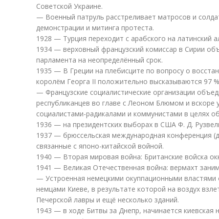
Советской Украине.
— Военный патруль расстреливает матросов и солдат
демонстрации и митинга протеста.
1928 — Турция переходит с арабского на латинский а
1934 — верховный французский комиссар в Сирии объ
парламента на неопределённый срок.
1935 — В Греции на плебисците по вопросу о восста
королём Георга II положительно высказываются 97 
— Французские социалистические организации объед
республиканцев во главе с Леоном Блюмом и вскоре
социалистами-радикалами и коммунистами в целях о
1936 — на президентских выборах в США Ф. Д. Рузвел
1937 — брюссельская международная конференция (д
связанные с японо-китайской войной.
1940 — Вторая мировая война: Британские войска ок
1941 — Великая Отечественная война: вермахт заним
— Устроенная немецкими окуппационными властями 
немцами Киеве, в результате которой на воздух взле
Печерской лавры и ещё несколько зданий.
1943 — в ходе Битвы за Днепр, начинается киевская 