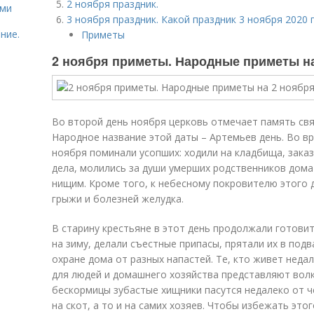
2 ноября праздник.
ями
3 ноября праздник. Какой праздник 3 ноября 2020 
ние.
Приметы
2 ноября приметы. Народные приметы на
Во второй день ноября церковь отмечает память св
Народное название этой даты – Артемьев день. Во вр
ноября поминали усопших: ходили на кладбища, зак
дела, молились за души умерших родственников дома
нищим. Кроме того, к небесному покровителю этого 
грыжи и болезней желудка.
В старину крестьяне в этот день продолжали готовить
на зиму, делали съестные припасы, прятали их в под
охране дома от разных напастей. Те, кто живет неда
для людей и домашнего хозяйства представляют волк
бескормицы зубастые хищники пасутся недалеко от ч
на скот, а то и на самих хозяев. Чтобы избежать это