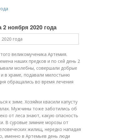
года
 2 ноября 2020 года
ятого великомученика Артемия.
емена наших предков и по сей день 2
азывали молебны, совершали добрые
 и в храме, подавали милостыню
дня обращались во время лечения
ся к зиме. Хозяйки квасили капусту
валах. Мужчины тоже заботились об
леко от леса знают, какую опасность
и. В суровые зимние морозы от
еловеческих жилищ, нередко нападая
го, именно в Артемьев день люди