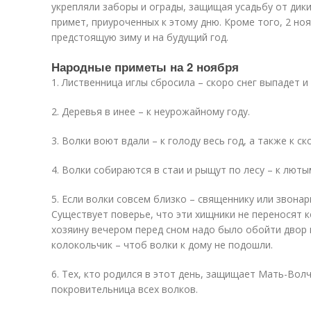
укрепляли заборы и ограды, защищая усадьбу от дики
примет, приуроченных к этому дню. Кроме того, 2 но
предстоящую зиму и на будущий год.
Народные приметы на 2 ноября
1. Лиственница иглы сбросила – скоро снег выпадет и
2. Деревья в инее – к неурожайному году.
3. Волки воют вдали – к голоду весь год, а также к с
4. Волки собираются в стаи и рыщут по лесу – к лют
5. Если волки совсем близко – священнику или звонар
Существует поверье, что эти хищники не переносят к
хозяину вечером перед сном надо было обойти двор 
колокольчик – чтоб волки к дому не подошли.
6. Тех, кто родился в этот день, защищает Мать-Вол
покровительница всех волков.