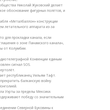
общества Николай Жуковский делает
ское обоснование фигурных полётов, и
абля «Металбаллон» конструкции
ем летательного аппарата из-за
о для прокладки канала, если
глашения о зоне Панамского канала»,
мы от Колумбии.
адиотелеграфной Конвенции единым
овлен сигнал SOS.
ертолёт.
ает республиканец Уильям Тафт.
прекратить балканскую войну.
онголией.
а Уэрты за пределы Мексики.
 одерживают победу со значительным
оединении Северной Буковины к