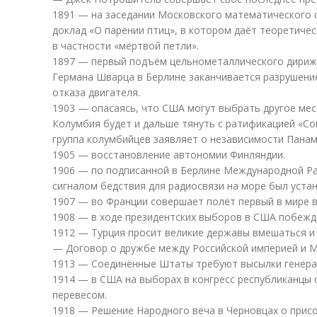
1891 — на заседании Московского математического 
доклад «О парении птиц», в котором даёт теоретиче
в частности «мёртвой петли».
1897 — первый подъём цельнометаллического дириж
Германа Шварца в Берлине заканчивается разрушени
отказа двигателя.
1903 — опасаясь, что США могут выбрать другое мест
Колумбия будет и дальше тянуть с ратификацией «Со
группа колумбийцев заявляет о независимости Пана
1905 — восстановление автономии Финляндии.
1906 — по подписанной в Берлине Международной Р
сигналом бедствия для радиосвязи на море был устан
1907 — во Франции совершает полёт первый в мире в
1908 — в ходе президентских выборов в США побежд
1912 — Турция просит великие державы вмешаться и 
— Договор о дружбе между Российской империей и М
1913 — Соединённые Штаты требуют высылки генерал
1914 — в США на выборах в конгресс республиканцы
перевесом.
1918 — Решение Народного веча в Черновцах о прис