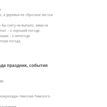
.
ю, а деревья не сбросили листья
 бы снегу ни выпало, зима не
чат – к хорошей погоде.
крыши – к непогоде.
плая погода.
года праздник, события
да.
ехерезада» Николая Римского-
ступление.