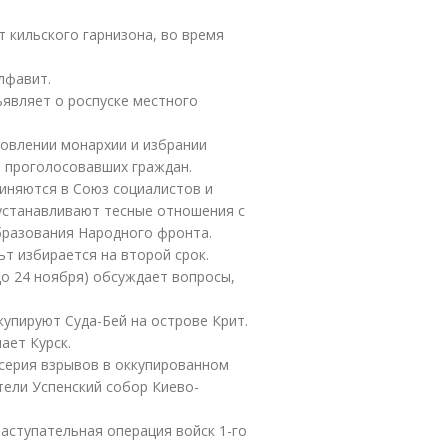
 кильского гарнизона, во время
лфавит.
являет о роспуске местного
новлении монархии и избрании
% проголосовавших граждан.
иняются в Союз социалистов и
 устанавливают тесные отношения с
бразования Народного фронта.
ьт избирается на второй срок.
о 24 ноября) обсуждает вопросы,
купируют Суда-Бей на острове Крит.
ает Курск.
серия взрывов в оккупированном
тели Успенский собор Киево-
наступательная операция войск 1-го