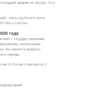
и голодный хищник не тронул, то и
ный – весь год богато жить.
атство и счастье.
2020 года
акомит с государственными,
церковными, необычными
ень. Вы сможете выбрать
ии и обряды.
ссии. В России отмечается 3
международный