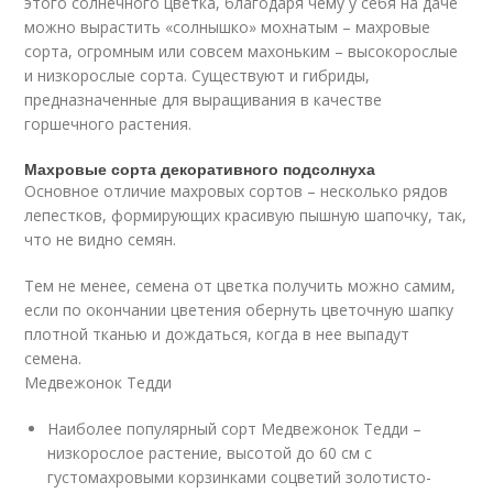
этого солнечного цветка, благодаря чему у себя на даче
можно вырастить «солнышко» мохнатым – махровые
сорта, огромным или совсем махоньким – высокорослые
и низкорослые сорта. Существуют и гибриды,
предназначенные для выращивания в качестве
горшечного растения.
Махровые сорта декоративного подсолнуха
Основное отличие махровых сортов – несколько рядов
лепестков, формирующих красивую пышную шапочку, так,
что не видно семян.
Тем не менее, семена от цветка получить можно самим,
если по окончании цветения обернуть цветочную шапку
плотной тканью и дождаться, когда в нее выпадут
семена.
Медвежонок Тедди
Наиболее популярный сорт Медвежонок Тедди –
низкорослое растение, высотой до 60 см с
густомахровыми корзинками соцветий золотисто-