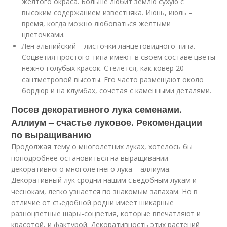
желтого окраса. Больше любит землю сухую с
высоким содержанием известняка. Июнь, июль –
время, когда можно любоваться желтыми
цветочками.
Лен альпийский – листочки ланцетовидного типа.
Соцветия простого типа имеют в своем составе цветы
нежно-голубых красок. Стелется, как ковер 20-
сантметровой высоты. Его часто размещают около
бордюр и на клумбах, сочетая с каменными деталями.
Посев декоративного лука семенами.
Аллиум – счастье луковое. Рекомендации
по выращиванию
Продолжая тему о многолетних луках, хотелось бы
поподробнее остановиться на выращивании
декоративного многолетнего лука – аллиума.
Декоративный лук сродни нашим съедобным лукам и
чеснокам, легко узнается по знакомым запахам. Но в
отличие от съедобной родни имеет шикарные
разноцветные шары-соцветия, которые впечатляют и
красотой, и фактурой. Декоративность этих растений