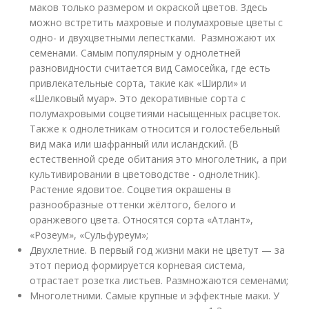
маков только размером и окраской цветов. Здесь
можно встретить махровые и полумахровые цветы с
одно- и двухцветными лепестками. Размножают их
семенами. Самым популярным у однолетней
разновидности считается вид Самосейка, где есть
привлекательные сорта, такие как «Ширли» и
«Шелковый муар». Это декоративные сорта с
полумахровыми соцветиями насыщенных расцветок.
Также к однолетникам относится и голостебельный
вид мака или шафранный или исландский. (В
естественной среде обитания это многолетник, а при
культивировании в цветоводстве - однолетник).
Растение ядовитое. Соцветия окрашены в
разнообразные оттенки жёлтого, белого и
оранжевого цвета. Относятся сорта «Атлант»,
«Розеум», «Сульфуреум»;
Двухлетние. В первый год жизни маки не цветут — за
этот период формируется корневая система,
отрастает розетка листьев. Размножаются семенами;
Многолетними. Самые крупные и эффектные маки. У