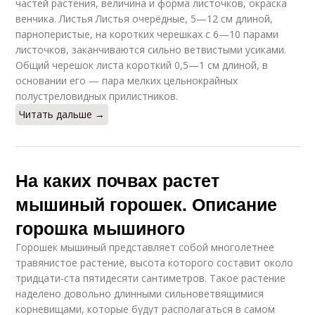
частей растения, величина и форма листочков, окраска
венчика. Листья Листья очерёдные, 5—12 см длиной,
парноперистые, на коротких черешках с 6—10 парами
листочков, заканчиваются сильно ветвистыми усиками.
Общий черешок листа короткий 0,5—1 см длиной, в
основании его — пара мелких цельнокрайных
полустреловидных прилистников.
Читать дальше →
На каких почвах растет
мышиный горошек. Описание
горошка мышиного
Горошек мышиный представляет собой многолетнее
травянистое растение, высота которого составит около
тридцати-ста пятидесяти сантиметров. Такое растение
наделено довольно длинными сильноветвящимися
корневищами, которые будут располагаться в самом