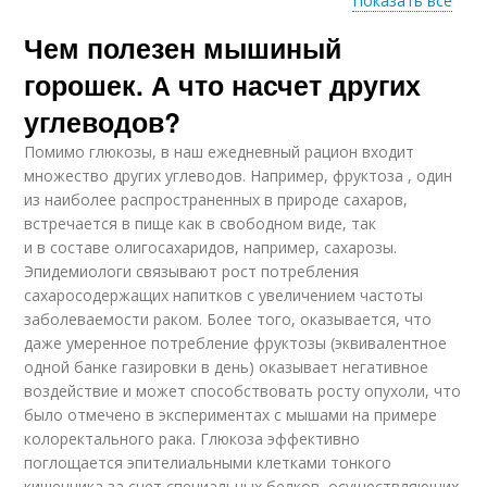
Показать все
Чем полезен мышиный
Горошек с желтыми
Мышиный плод
цветами
горошек. А что насчет других
углеводов?
Помимо глюкозы, в наш ежедневный рацион входит
Мышиный лист
Горошек с точки
множество других углеводов. Например, фруктоза , один
из наиболее распространенных в природе сахаров,
встречается в пище как в свободном виде, так
и в составе олигосахаридов, например, сахарозы.
Эпидемиологи связывают рост потребления
Душистый горошек
Мышиные горошки
сахаросодержащих напитков с увеличением частоты
заболеваемости раком. Более того, оказывается, что
даже умеренное потребление фруктозы (эквивалентное
одной банке газировки в день) оказывает негативное
воздействие и может способствовать росту опухоли, что
Желтый горошек
Мышиный семен
было отмечено в экспериментах с мышами на примере
колоректального рака. Глюкоза эффективно
поглощается эпителиальными клетками тонкого
кишечника за счет специальных белков, осуществляющих