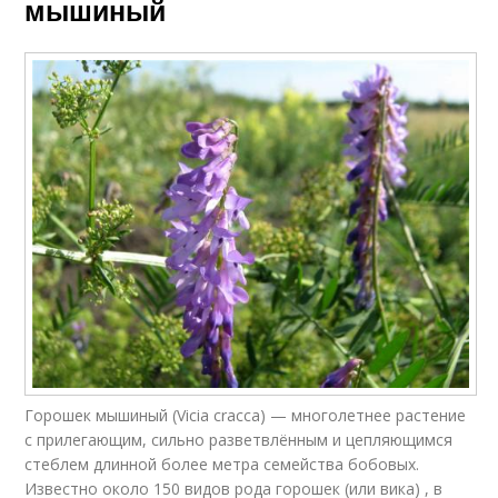
мышиный
Горошек мышиный (Vicia cracca) — многолетнее растение
с прилегающим, сильно разветвлённым и цепляющимся
стеблем длинной более метра семейства бобовых.
Известно около 150 видов рода горошек (или вика) , в