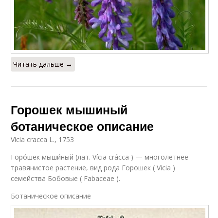
Читать дальше →
Горошек мышиный
ботаническое описание
Vicia cracca L., 1753
Горо́шек мыши́ный (лат. Vícia crácca ) — многолетнее
травянистое растение, вид рода Горошек ( Vicia )
семейства Бобовые ( Fabaceae ).
Ботаническое описание