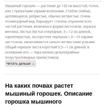
Мышиный горошек — растение до 120 см высотой, голое,
или с прижатыми серыми волосками. Стебли слабые,
цепляющиеся, ребристые, обычно ветвистые. Очень
полиморфный вид. Варьирует степень опушения всех
частей растения, величина и форма листочков, окраска
венчика. Листья Листья очерёдные, 5—12 см длиной,
парноперистые, на коротких черешках с 6—10 парами
листочков, заканчиваются сильно ветвистыми усиками.
Общий черешок листа короткий 0,5—1 см длиной, в
основании его — пара мелких цельнокрайных
полустреловидных прилистников.
Читать дальше →
На каких почвах растет
мышиный горошек. Описание
горошка мышиного