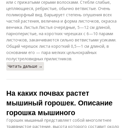
или с прижатыми серыми волосками. Стебли слабые,
цепляющиеся, ребристые, обычно ветвистые. Очень
полиморфный вид. Варьирует степень опушения всех
частей растения, величина и форма листочков, окраска
венчика. Листья Листья очерёдные, 5—12 см длиной,
парноперистые, на коротких черешках с 6—10 парами
листочков, заканчиваются сильно ветвистыми усиками.
Общий черешок листа короткий 0,5—1 см длиной, в
основании его — пара мелких цельнокрайных
полустреловидных прилистников.
Читать дальше →
На каких почвах растет
мышиный горошек. Описание
горошка мышиного
Горошек мышиный представляет собой многолетнее
травянистое растение, высота которого составит около