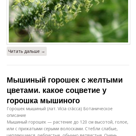
Читать дальше →
Мышиный горошек с желтыми
цветами. какое соцветие у
горошка мышиного
Горошек мышиный (лат. Vícia crácca) Ботаническое
описание
Мышиный горошек — растение до 120 см высотой, голое,
или с прижатыми серыми волосками. Стебли слабые,
цепляющиеся, ребристые, обычно ветвистые. Очень