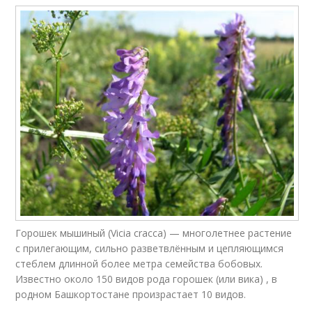
Горошек мышиный (Vicia cracca) — многолетнее растение
с прилегающим, сильно разветвлённым и цепляющимся
стеблем длинной более метра семейства бобовых.
Известно около 150 видов рода горошек (или вика) , в
родном Башкортостане произрастает 10 видов.