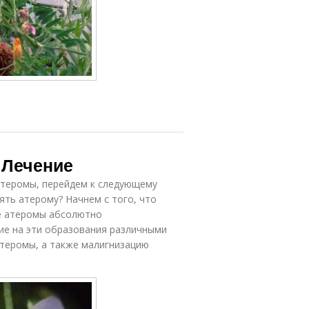
 Лечение
атеромы, перейдем к следующему
ять атерому? Начнем с того, что
ие атеромы абсолютно
вие на эти образования различными
теромы, а также малигнизацию