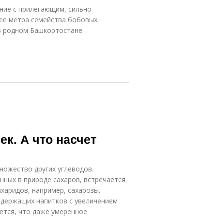
ение с прилегающим, сильно
ее метра семейства бобовых.
 в родном Башкортостане
к. А что насчет
ножество других углеводов.
нных в природе сахаров, встречается
ахаридов, например, сахарозы.
одержащих напитков с увеличением
ется, что даже умеренное