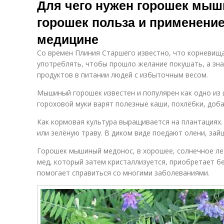
Для чего нужен горошек мы
горошек польза и применение
медицине
Со времен Плиния Старшего известно, что корневищ
употреблять, чтобы прошло желание покушать, а зна
продуктов в питании людей с избыточным весом.
Мышиный горошек известен и популярен как одно из 
гороховой муки варят полезные каши, похлёбки, доб
Как кормовая культура выращивается на плантация
или зелёную траву. В диком виде поедают олени, зай
Горошек мышиный медонос, в хорошее, солнечное л
мед, который затем кристаллизуется, приобретает б
помогает справиться со многими заболеваниями.