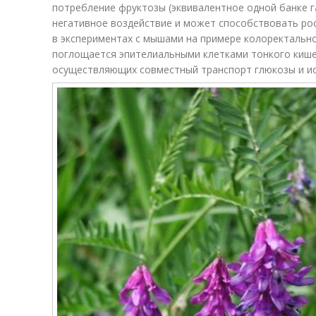
потребление фруктозы (эквивалентное одной банке г
негативное воздействие и может способствовать ро
в экспериментах с мышами на примере колоректальн
поглощается эпителиальными клетками тонкого кишеч
осуществляющих совместный транспорт глюкозы и ио