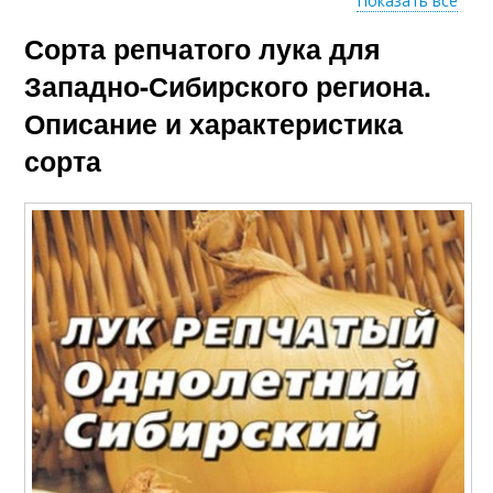
Показать все
Сорта репчатого лука для
Лук в открытом
Лука на грядке
грунте
Западно-Сибирского региона.
Описание и характеристика
сорта