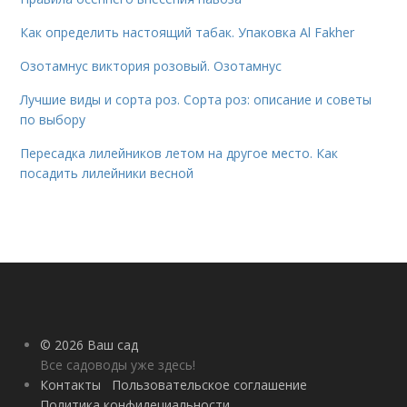
Как определить настоящий табак. Упаковка Al Fakher
Озотамнус виктория розовый. Озотамнус
Лучшие виды и сорта роз. Сорта роз: описание и советы
по выбору
Пересадка лилейников летом на другое место. Как
посадить лилейники весной
© 2026 Ваш сад
Все садоводы уже здесь!
Контакты
Пользовательское соглашение
Политика конфидециальности