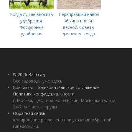
Когда лучше вносить
Перепревший навоз
удобрения.
обычно вносят
Фосфорные
весной. Советы
удобрения
дачникам: когда
вносить удобрение
— весной или осенью
(СОВЕТЫ ОПЫТНЫХ)
© 2026 Ваш сад
Все садоводы уже здесь!
Контакты
Пользовательское соглашение
Политика конфидециальности
г. Москва, ЦАО, Красносельский, Мясницкая улица
24/7, м. Чистые пруды
Обратная связь
Копирование разрешено при указании обратной
гиперссылки.