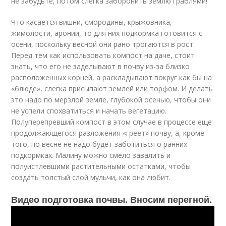
не забудьте, потом слегка заборонить землю граблями!
Что касается вишни, смородины, крыжовника,
жимолости, аронии, то для них подкормка готовится с
осени, поскольку весной они рано трогаются в рост.
Перед тем как использовать компост на даче, стоит
знать, что его не заделывают в почву из-за близко
расположенных корней, а раскладывают вокруг как бы на
«блюде», слегка присыпают землей или торфом. И делать
это надо по мерзлой земле, глубокой осенью, чтобы они
не успели спохватиться и начать вегетацию.
Полуперепревший компост в этом случае в процессе еще
продолжающегося разложения «греет» почву, а, кроме
того, по весне не надо будет заботиться о ранних
подкормках. Малину можно смело завалить и
полуистлевшими растительными остатками, чтобы
создать толстый слой мульчи, как она любит.
Видео подготовка почвы. Вносим перегной.