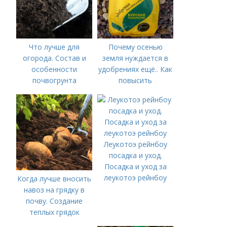
Что лучше для
Почему осенью
огорода. Состав и
земля нуждается в
особенности
удобрениях ещё.. Как
почвогрунта
повысить
плодородие почвы
осенью
Леукотоэ рейнбоу
посадка и уход.
Посадка и уход за
леукотоэ рейнбоу
Когда лучше вносить
навоз на грядку в
почву. Создание
теплых грядок