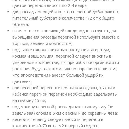
цветов перегной вносят по 2-4 ведра;
для рассады овощей и цветов перегной добавляют в
питательный субстрат в количестве 1/2 от общего
объема;
в качестве составляющей плодородного грунта для
выращивания рассады перегной используют вместе с
торфом, землей и компостом;
под такие однолетники, как настурция, агератум,
космея и эшшольция, перегной следует вносить в
умеренном количестве, т.к. при избытке органики эти
растения будут слишком сильно наращивать листья,
что впоследствии нанесет большой ущерб их
цветению;
при весенней перекопке почвы под огурцы, тыквы и
кабачки перегной перегной необходимо заделывать
на глубину 15 см;
под малину перегной раскладывают как мульчу (не
заделывая) слоем в 5 см с весны и до середины лета;
весной в теплицу следует вносить перегной в
количестве 40-70 кг на м2 в первый год; а в