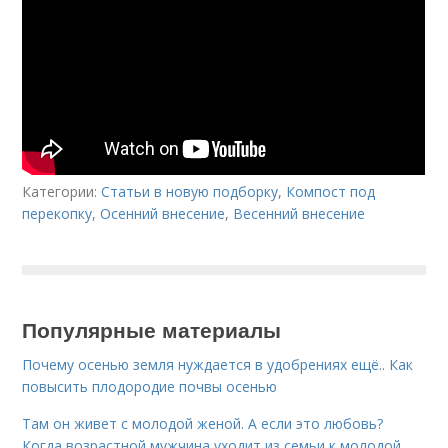
Категории:
Статьи в новую подборку
,
Компост под
перекопку
,
Осенний внесение
,
Весенний внесение
Популярные материалы
Почему осенью земля нуждается в удобрениях ещё.. Как
повысить плодородие почвы осенью
Там он живет с молодой женой. А если это любовь?
Когда возрастной мужчина уходит из семьи к молодой