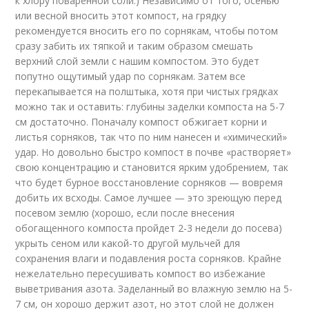
к хлору поваренной соли.) Независимо от того, осенью
или весной вносить этот компост, на грядку
рекомендуется вносить его по сорнякам, чтобы потом
сразу забить их тяпкой и таким образом смешать
верхний слой земли с нашим компостом. Это будет
попутно ощутимый удар по сорнякам. Затем все
перекапывается на полштыка, хотя при чистых грядках
можно так и оставить: глубины заделки компоста на 5-7
см достаточно. Поначалу компост обжигает корни и
листья сорняков, так что по ним нанесен и «химический»
удар. Но довольно быстро компост в почве «растворяет»
свою концентрацию и становится ярким удобрением, так
что будет бурное восстановление сорняков — вовремя
добить их всходы. Самое лучшее — это зреющую перед
посевом землю (хорошо, если после внесения
обогащенного компоста пройдет 2-3 недели до посева)
укрыть сеном или какой-то другой мульчей для
сохранения влаги и подавления роста сорняков. Крайне
нежелательно пересушивать компост во избежание
выветривания азота. Заделанный во влажную землю на 5-
7 см, он хорошо держит азот, но этот слой не должен