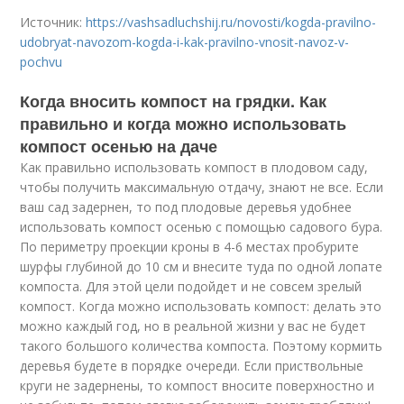
Источник:
https://vashsadluchshij.ru/novosti/kogda-pravilno-
udobryat-navozom-kogda-i-kak-pravilno-vnosit-navoz-v-
pochvu
Когда вносить компост на грядки. Как
правильно и когда можно использовать
компост осенью на даче
Как правильно использовать компост в плодовом саду,
чтобы получить максимальную отдачу, знают не все. Если
ваш сад задернен, то под плодовые деревья удобнее
использовать компост осенью с помощью садового бура.
По периметру проекции кроны в 4-6 местах пробурите
шурфы глубиной до 10 см и внесите туда по одной лопате
компоста. Для этой цели подойдет и не совсем зрелый
компост. Когда можно использовать компост: делать это
можно каждый год, но в реальной жизни у вас не будет
такого большого количества компоста. Поэтому кормить
деревья будете в порядке очереди. Если приствольные
круги не задернены, то компост вносите поверхностно и