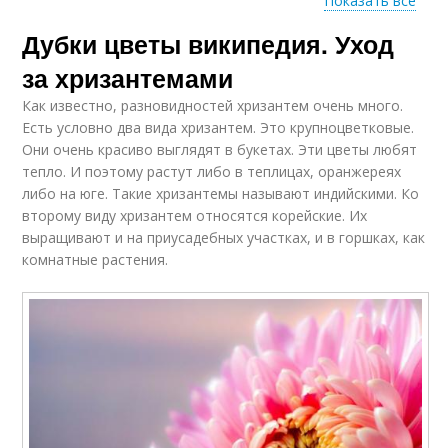
Показать все
Дубки цветы википедия. Уход
Корейская
Ранние хризантемы
хризантема
за хризантемами
Как известно, разновидностей хризантем очень много.
Есть условно два вида хризантем. Это крупноцветковые.
Хризантема от
Корейские
Они очень красиво выглядят в букетах. Эти цветы любят
мультифлоры
хризантемы
тепло. И поэтому растут либо в теплицах, оранжереях
либо на юге. Такие хризантемы называют индийскими. Ко
второму виду хризантем относятся корейские. Их
выращивают и на приусадебных участках, и в горшках, как
комнатные растения.
Хризантемы с фото