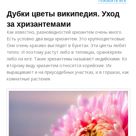
Показать все
Дубки цветы википедия. Уход
Хризантемы в сибири
Хризантемы на зиму
за хризантемами
Как известно, разновидностей хризантем очень много.
Есть условно два вида хризантем. Это крупноцветковые.
Морозостойкие
Они очень красиво выглядят в букетах. Эти цветы любят
Ранние хризантемы
хризантемы
тепло. И поэтому растут либо в теплицах, оранжереях
либо на юге. Такие хризантемы называют индийскими. Ко
второму виду хризантем относятся корейские. Их
выращивают и на приусадебных участках, и в горшках, как
Корейская
Хризантема от
комнатные растения.
хризантема
мультифлоры
Корейские
Хризантемы с фото
хризантемы