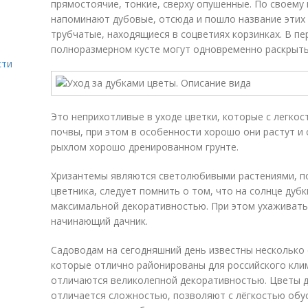
прямостоячие, тонкие, сверху опушенные. По своему 
напоминают дубовые, отсюда и пошло название этих 
трубчатые, находящиеся в соцветиях корзинках. В п
полноразмерном кусте могут одновременно раскрытьс
сти
Это неприхотливые в уходе цветки, которые с легко
почвы, при этом в особенности хорошо они растут и
рыхлом хорошо дренированном грунте.
Хризантемы являются светолюбивыми растениями, по
цветника, следует помнить о том, что на солнце дуб
максимальной декоративностью. При этом ухаживать
начинающий дачник.
Садоводам на сегодняшний день известны несколько 
которые отлично районированы для российского клим
отличаются великолепной декоративностью. Цветы д
отличается сложностью, позволяют с лёгкостью обу