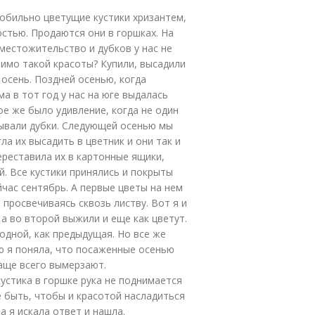
 обильно цветущие кустики хризантем,
стью. Продаются они в горшках. На
местожительство и дубков у нас не
 мимо такой красоты? Купили, высадили
осень. Поздней осенью, когда
а в тот год у нас на юге выдалась
ое же было удивление, когда не один
рывали дубки. Следующей осенью мы
гла их высадить в цветник и они так и
ереставила их в картонные ящики,
й. Все кустики принялись и покрыты
йчас сентябрь. А первые цветы на нем
 просвечиваясь сквозь листву. Вот я и
 а во второй выжили и еще как цветут.
лодной, как предыдущая. Но все же
ю я поняла, что посаженные осенью
аще всего вымерзают.
устика в горшке рука не поднимается
е быть, чтобы и красотой насладиться
а я искала ответ и нашла.