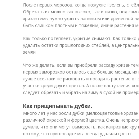
После первых морозов, когда пожухнет зелень, стеб
Обрезать их можно как высоко, так и низко, под самы
хризантемы нужно укрыть лапником или древесной ли
быть слишком плотным и тяжелым, иначе растения мо
Как только потеплеет, укрытие снимают. Как только 
удалить остатки прошлогодних стеблей, а центральн
земли.
Что же делать, если вы приобрели рассаду хризантем
первых заморозков осталось еще больше месяца, их 
лучше все-таки не рисковать и посадить растение в г
участке среди других цветов. А после наступления хо
следует обрезать и убрать на зиму в сухой не проме
Как прищипывать дубки.
Много лет у нас росли дубки (мелкоцветковые хризан
различной окраской и формой цветка. Очень неприхо
думала, что они могут вымерзать, как капризные к
потому, что при посадке мы всегда удаляли цветы…