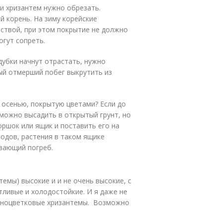
ли хризантем нужно обрезать.
й корень. На зиму корейские
ствой, при этом покрытие не должно
гут сопреть.
дубки начнут отрастать, нужно
ый отмерший побег выкрутить из
 осенью, покрытую цветами? Если до
можно высадить в открытый грунт, но
оршок или ящик и поставить его на
лодов, растения в таком ящике
рзающий погреб.
темы) высокие и и не очень высокие, с
тливые и холодостойкие. И я даже не
рупноцветковые хризантемы. Возможно