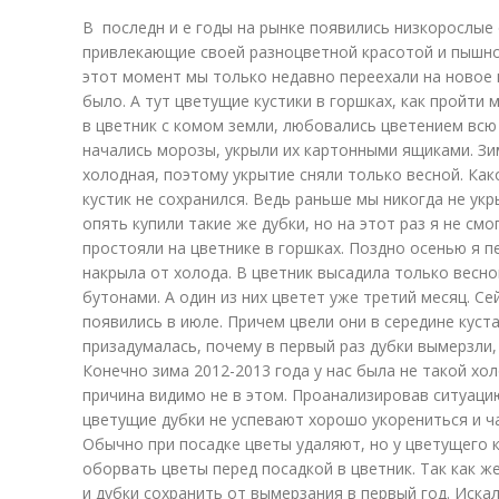
В последн и е годы на рынке появились низкорослые
привлекающие своей разноцветной красотой и пышно
этот момент мы только недавно переехали на новое 
было. А тут цветущие кустики в горшках, как пройти
в цветник с комом земли, любовались цветением всю 
начались морозы, укрыли их картонными ящиками. Зим
холодная, поэтому укрытие сняли только весной. Как
кустик не сохранился. Ведь раньше мы никогда не ук
опять купили такие же дубки, но на этот раз я не смо
простояли на цветнике в горшках. Поздно осенью я п
накрыла от холода. В цветник высадила только весно
бутонами. А один из них цветет уже третий месяц. Се
появились в июле. Причем цвели они в середине куста
призадумалась, почему в первый раз дубки вымерзли,
Конечно зима 2012-2013 года у нас была не такой хо
причина видимо не в этом. Проанализировав ситуаци
цветущие дубки не успевают хорошо укорениться и ч
Обычно при посадке цветы удаляют, но у цветущего к
оборвать цветы перед посадкой в цветник. Так как ж
и дубки сохранить от вымерзания в первый год. Искал