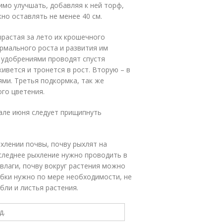
мо улучшать, добавляя к ней торф,
но оставлять не менее 40 см.
растая за лето их крошечного
ормального роста и развития им
 удобрениями проводят спустя
ивется и тронется в рост. Вторую – в
и. Третья подкормка, так же
го цветения.
але июня следует прищипнуть
ыхлении почвы, почву рыхлят на
следнее рыхление нужно проводить в
 влаги, почву вокруг растения можно
бки нужно по мере необходимости, не
бли и листья растения.