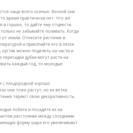
тся чаще всего осенью. Весной они
то время практически нет. Что же
я в горшке, то дайте ему отцвести.
 только не забывайте поливать. Когда
 от земли. Отнесите растение в
пературой и прикопайте его в песке
, кустик можно поделить на части и
 пересадки дубки могут расти на
живать каждый год, то молодые
ки с плодородной хорошо
ах они тоже растут, но их ветки
стения теряют свою декоративность.
одые побеги и посадите их на
зантем расстояние между соседними
 имеющих форму шара его увеличивают