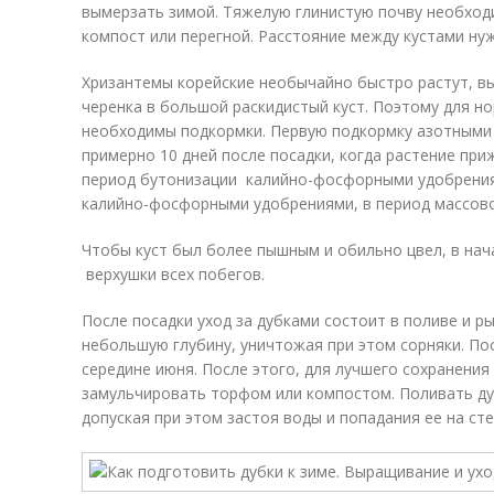
вымерзать зимой. Тяжелую глинистую почву необходи
компост или перегной. Расстояние между кустами нуж
Хризантемы корейские необычайно быстро растут, вы
черенка в большой раскидистый куст. Поэтому для н
необходимы подкормки. Первую подкормку азотными
примерно 10 дней после посадки, когда растение приж
период бутонизации калийно-фосфорными удобрениям
калийно-фосфорными удобрениями, в период массово
Чтобы куст был более пышным и обильно цвел, в нач
верхушки всех побегов.
После посадки уход за дубками состоит в поливе и р
небольшую глубину, уничтожая при этом сорняки. По
середине июня. После этого, для лучшего сохранения
замульчировать торфом или компостом. Поливать ду
допуская при этом застоя воды и попадания ее на сте