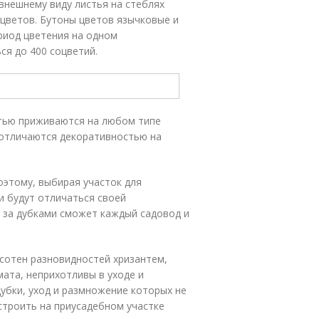
внешнему виду листья на стеблях
цветов. Бутоны цветов язычковые и
ериод цветения на одном
я до 400 соцветий.
стью приживаются на любом типе
 отличаются декоративностью на
этому, выбирая участок для
ки будут отличаться своей
 за дубками сможет каждый садовод и
сотен разновидностей хризантем,
ата, неприхотливы в уходе и
убки, уход и размножение которых не
строить на приусадебном участке