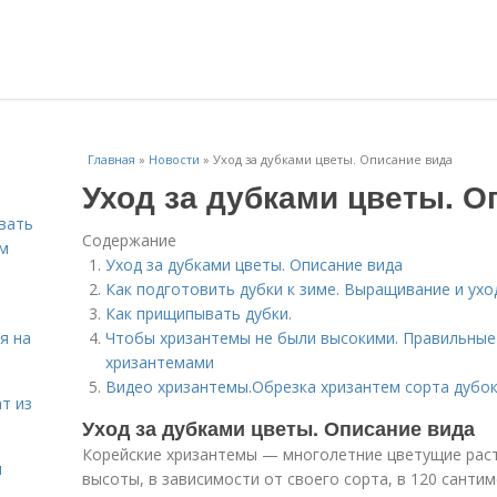
Главная
»
Новости
»
Уход за дубками цветы. Описание вида
Уход за дубками цветы. О
вать
Содержание
ем
Уход за дубками цветы. Описание вида
Как подготовить дубки к зиме. Выращивание и ухо
Как прищипывать дубки.
я на
Чтобы хризантемы не были высокими. Правильные 
хризантемами
Видео хризантемы.Обрезка хризантем сорта дубо
т из
Уход за дубками цветы. Описание вида
Корейские хризантемы — многолетние цветущие раст
я
высоты, в зависимости от своего сорта, в 120 сантим