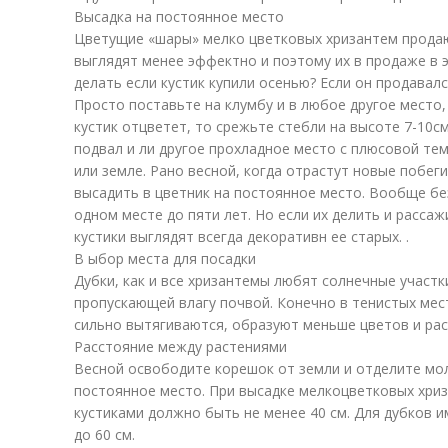
Высадка на постоянное место
Цветущие «шары» мелко цветковых хризантем продаю
выглядят менее эффектно и поэтому их в продаже в э
делать если кустик купили осенью? Если он продавалс
Просто поставьте на клумбу и в любое другое место,
кустик отцветет, то срежьте стебли на высоте 7-10см
подвал и ли другое прохладное место с плюсовой тем
или земле. Рано весной, когда отрастут новые побеги
высадить в цветник на постоянное место. Вообще без
одном месте до пяти лет. Но если их делить и расса
кустики выглядят всегда декоративн ее старых. .
В ыбор места для посадки
Дубки, как и все хризантемы любят солнечные участ
пропускающей влагу почвой. Конечно в тенистых мест
сильно вытягиваются, образуют меньше цветов и ра
Расстояние между растениями
Весной освободите корешок от земли и отделите мол
постоянное место. При высадке мелкоцветковых хри
кустиками должно быть не менее 40 см. Для дубков
до 60 см.