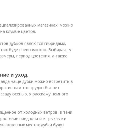
ециализированных магазинах, можно
на клумбе цветов.
ртов дубков являются гибридами,
 них будет невозможно. Выбирая ту
азмеры, период цветения, а также
ние и уход.
равда чаще дубки можно встретить в
оративны и так трудно бывает
ассаду осенью, я расскажу немного
ищенное от холодных ветров, в тени
 растение предпочитает рыхлые и
еувлажненных местах дубки будут