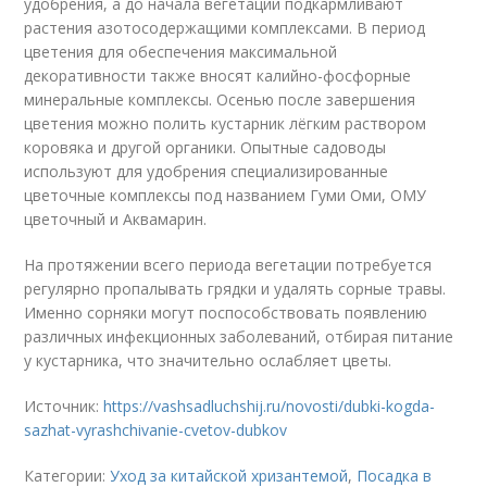
удобрения, а до начала вегетации подкармливают
растения азотосодержащими комплексами. В период
цветения для обеспечения максимальной
декоративности также вносят калийно-фосфорные
минеральные комплексы. Осенью после завершения
цветения можно полить кустарник лёгким раствором
коровяка и другой органики. Опытные садоводы
используют для удобрения специализированные
цветочные комплексы под названием Гуми Оми, ОМУ
цветочный и Аквамарин.
На протяжении всего периода вегетации потребуется
регулярно пропалывать грядки и удалять сорные травы.
Именно сорняки могут поспособствовать появлению
различных инфекционных заболеваний, отбирая питание
у кустарника, что значительно ослабляет цветы.
Источник:
https://vashsadluchshij.ru/novosti/dubki-kogda-
sazhat-vyrashchivanie-cvetov-dubkov
Категории:
Уход за китайской хризантемой
,
Посадка в