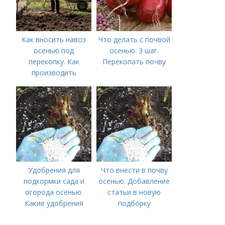
Как вносить навоз
Что делать с почвой
осенью под
осенью. 3 шаг.
перекопку. Как
Перекопать почву
производить
перекопку огорода
Удобрения для
Что внести в почву
подкормки сада и
осенью. Добавление
огорода осенью.
статьи в новую
Какие удобрения
подборку
вносить осенью и как