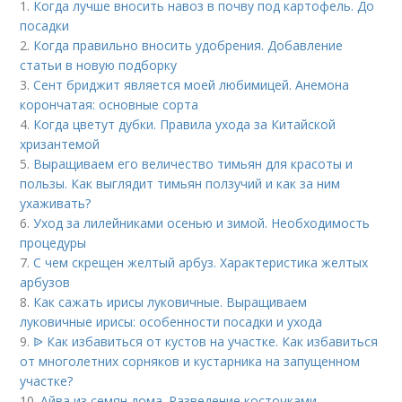
1.
Когда лучше вносить навоз в почву под картофель. До
посадки
2.
Когда правильно вносить удобрения. Добавление
статьи в новую подборку
3.
Сент бриджит является моей любимицей. Анемона
корончатая: основные сорта
4.
Когда цветут дубки. Правила ухода за Китайской
хризантемой
5.
Выращиваем его величество тимьян для красоты и
пользы. Как выглядит тимьян ползучий и как за ним
ухаживать?
6.
Уход за лилейниками осенью и зимой. Необходимость
процедуры
7.
С чем скрещен желтый арбуз. Характеристика желтых
арбузов
8.
Как сажать ирисы луковичные. Выращиваем
луковичные ирисы: особенности посадки и ухода
9.
ᐉ Как избавиться от кустов на участке. Как избавиться
от многолетних сорняков и кустарника на запущенном
участке?
10.
Айва из семян дома. Разведение косточками