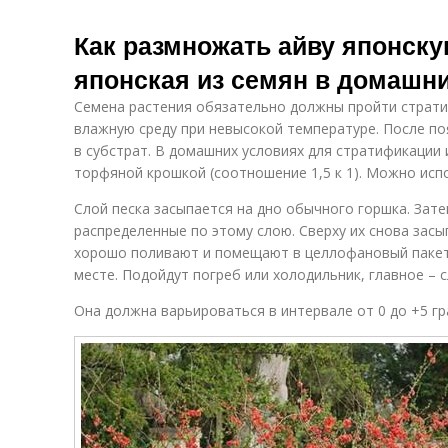
Как размножать айву японск
японская из семян в домашн
Семена растения обязательно должны пройти страт
влажную среду при невысокой температуре. После п
в субстрат. В домашних условиях для стратификации 
торфяной крошкой (соотношение 1,5 к 1). Можно испо
Слой песка засыпается на дно обычного горшка. Зат
распределенные по этому слою. Сверху их снова зас
хорошо поливают и помещают в целлофановый пакет.
месте. Подойдут погреб или холодильник, главное – 
Она должна варьироваться в интервале от 0 до +5 гр