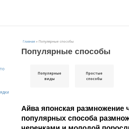
Главная
»
Популярные способы
Популярные способы
Что
Популярные
Простые
виды
способы
рядки
Айва японская размножение 
популярных способа размнож
черенками и молодой порос