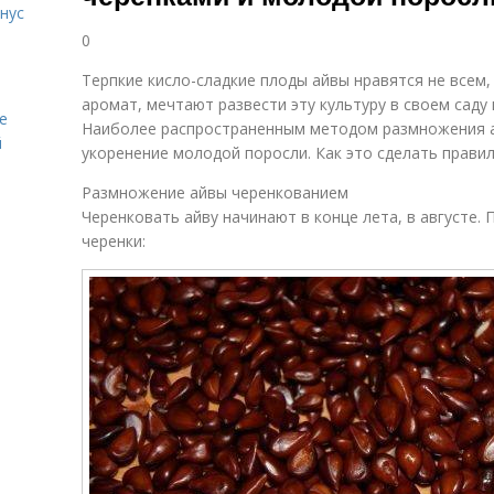
нус
0
Терпкие кисло-сладкие плоды айвы нравятся не всем, 
аромат, мечтают развести эту культуру в своем саду
е
Наиболее распространенным методом размножения а
й
укоренение молодой поросли. Как это сделать правил
Размножение айвы черенкованием
Черенковать айву начинают в конце лета, в августе.
черенки: