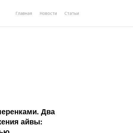
Главная
Новости
Статьи
черенками. Два
ения айвы:
лью