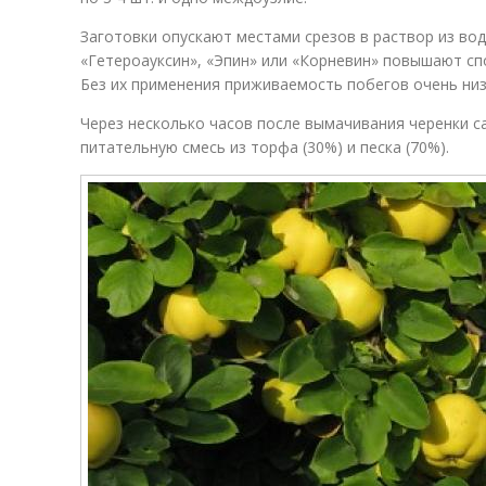
Заготовки опускают местами срезов в раствор из вод
«Гетероауксин», «Эпин» или «Корневин» повышают сп
Без их применения приживаемость побегов очень низ
Через несколько часов после вымачивания черенки 
питательную смесь из торфа (30%) и песка (70%).