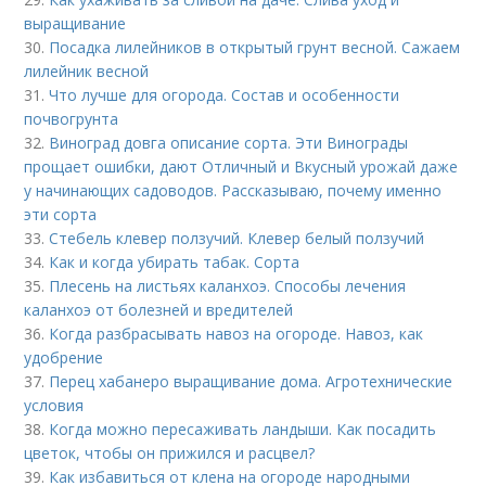
выращивание
30.
Посадка лилейников в открытый грунт весной. Сажаем
лилейник весной
31.
Что лучше для огорода. Состав и особенности
почвогрунта
32.
Виноград довга описание сорта. Эти Винограды
прощает ошибки, дают Отличный и Вкусный урожай даже
у начинающих садоводов. Рассказываю, почему именно
эти сорта
33.
Стебель клевер ползучий. Клевер белый ползучий
34.
Как и когда убирать табак. Сорта
35.
Плесень на листьях каланхоэ. Способы лечения
каланхоэ от болезней и вредителей
36.
Когда разбрасывать навоз на огороде. Навоз, как
удобрение
37.
Перец хабанеро выращивание дома. Агротехнические
условия
38.
Когда можно пересаживать ландыши. Как посадить
цветок, чтобы он прижился и расцвел?
39.
Как избавиться от клена на огороде народными