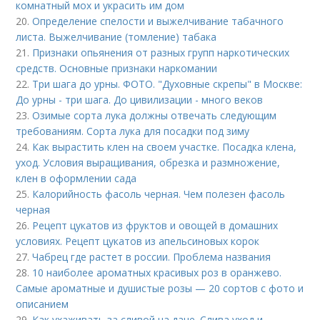
комнатный мох и украсить им дом
20.
Определение спелости и выжелчивание табачного
листа. Выжелчивание (томление) табака
21.
Признаки опьянения от разных групп наркотических
средств. Основные признаки наркомании
22.
Три шага до урны. ФОТО. "Духовные скрепы" в Москве:
До урны - три шага. До цивилизации - много веков
23.
Озимые сорта лука должны отвечать следующим
требованиям. Сорта лука для посадки под зиму
24.
Как вырастить клен на своем участке. Посадка клена,
уход. Условия выращивания, обрезка и размножение,
клен в оформлении сада
25.
Калорийность фасоль черная. Чем полезен фасоль
черная
26.
Рецепт цукатов из фруктов и овощей в домашних
условиях. Рецепт цукатов из апельсиновых корок
27.
Чабрец где растет в россии. Проблема названия
28.
10 наиболее ароматных красивых роз в оранжево.
Самые ароматные и душистые розы — 20 сортов с фото и
описанием
29.
Как ухаживать за сливой на даче. Слива уход и