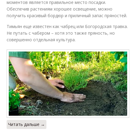
моментов является правильное место посадки.
Рекомендации по
Обеспечив растениям хорошее освещение, можно
Роза из семян
выращиванию
получить красивый бордюр и приличный запас пряностей.
Тимьян еще известен как чабрец или Богородская травка.
Не путать с чабером – хотя это также пряность, но
Выращивание на
Выращивание в
совершенно отдельная культура.
приусадебном
домашних условиях
участке
Читать дальше →