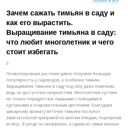
Показать все
Зачем сажать тимьян в саду и
Чабрец для
Мак из семян
выращивания
как его вырастить.
Выращивание тимьяна в саду:
что любит многолетник и чего
Выращивание через
Штутгартен из семян
севок
стоит избегать
0
Ошибки при
Почвопокровные растения давно получили большую
Майя выращивания
выращивании
популярность у садоводов, а особенно тимьян.
Выращивание тимьяна в саду под силу даже новичкам,
ведь он достаточно неприхотлив. Многолетние кустики
не только порадуют вас пышными стелющимися
куртинками и очаровательным цветением. Благодаря
Хризантемы из семян
Мирабилис из семян
шикарному аромату веточки тимьяна послужат
замечательной приправой ко многим блюдам, подчеркнув
их вкус. В уходе он некапризен, а одним из самых важных