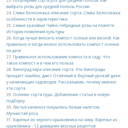
23.
Популярные сорта роз для средней полосы. Как
выбрать розы для средней полосы России
24.
Слива белоснежка описание сорта. Слива Белоснежка:
особенности и характеристика
25.
Самые красивые Чайно-гибридные розы на планете.
История появления культуры
26.
Когда лучше вносить компост осенью или весной. Как
правильно и когда можно использовать компост осенью
на даче
27.
Правильное использование компоста в саду. Что
такое компост и в чем его польза
28.
Виноград кира описание сорта. Эти Винограды
прощает ошибки, дают Отличный и Вкусный урожай даже
у начинающих садоводов. Рассказываю, почему именно
эти сорта
29.
Осенние сорта груш. Добавление статьи в новую
подборку
30.
Листья каланхоэ покрылись белым налетом.
Мучнистая роса
31.
Варенье из черного крыжовника на зиму. Варенье из
крыжовника - 12 домашних вкусных рецептов