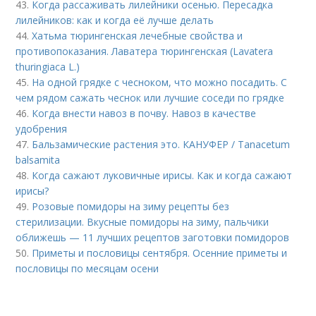
43.
Когда рассаживать лилейники осенью. Пересадка
лилейников: как и когда её лучше делать
44.
Хатьма тюрингенская лечебные свойства и
противопоказания. Лаватера тюрингенская (Lavatera
thuringiaca L.)
45.
На одной грядке с чесноком, что можно посадить. С
чем рядом сажать чеснок или лучшие соседи по грядке
46.
Когда внести навоз в почву. Навоз в качестве
удобрения
47.
Бальзамические растения это. КАНУФЕР / Tanacetum
balsamita
48.
Когда сажают луковичные ирисы. Как и когда сажают
ирисы?
49.
Розовые помидоры на зиму рецепты без
стерилизации. Вкусные помидоры на зиму, пальчики
оближешь — 11 лучших рецептов заготовки помидоров
50.
Приметы и пословицы сентября. Осенние приметы и
пословицы по месяцам осени