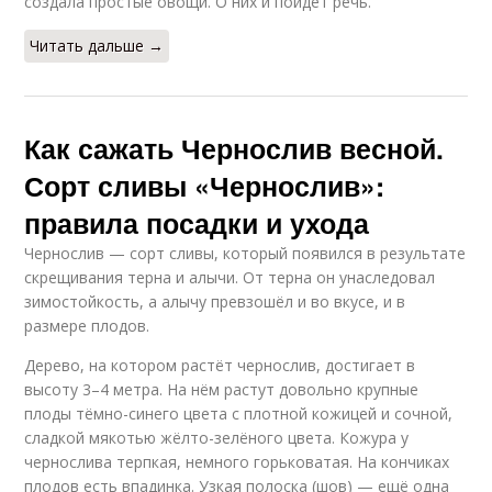
создала простые овощи. О них и пойдет речь.
Читать дальше →
Как сажать Чернослив весной.
Сорт сливы «Чернослив»:
правила посадки и ухода
Чернослив — сорт сливы, который появился в результате
скрещивания терна и алычи. От терна он унаследовал
зимостойкость, а алычу превзошёл и во вкусе, и в
размере плодов.
Дерево, на котором растёт чернослив, достигает в
высоту 3–4 метра. На нём растут довольно крупные
плоды тёмно-синего цвета с плотной кожицей и сочной,
сладкой мякотью жёлто-зелёного цвета. Кожура у
чернослива терпкая, немного горьковатая. На кончиках
плодов есть впадинка. Узкая полоска (шов) — ещё одна