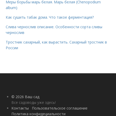
Меры борьбы марь белая. Марь белая (Chenopodium
album)
Как сушить табак дома. Что такое ферментация?
Слива чернослив описание. Особенности сорта сливы
чернослив
Тростник сахарный, как вырастить. Сахарный тростник в
России
© 2026 Ваш сад
Все садоводы уже здесь!
Контакты
Пользовательское соглашение
Политика конфидециальности