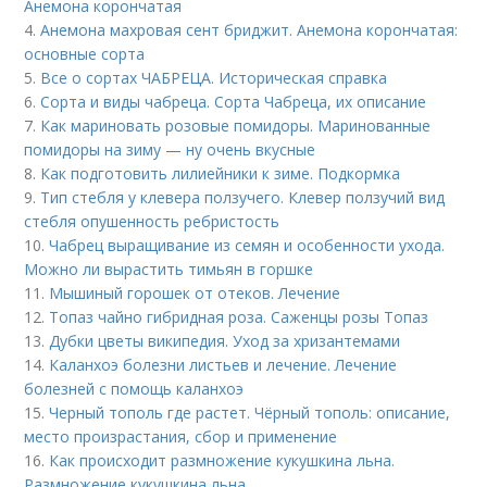
Анемона корончатая
4.
Анемона махровая сент бриджит. Анемона корончатая:
основные сорта
5.
Все о сортах ЧАБРЕЦА. Историческая справка
6.
Сорта и виды чабреца. Сорта Чабреца, их описание
7.
Как мариновать розовые помидоры. Маринованные
помидоры на зиму — ну очень вкусные
8.
Как подготовить лилиейники к зиме. Подкормка
9.
Тип стебля у клевера ползучего. Клевер ползучий вид
стебля опушенность ребристость
10.
Чабрец выращивание из семян и особенности ухода.
Можно ли вырастить тимьян в горшке
11.
Мышиный горошек от отеков. Лечение
12.
Топаз чайно гибридная роза. Саженцы розы Топаз
13.
Дубки цветы википедия. Уход за хризантемами
14.
Каланхоэ болезни листьев и лечение. Лечение
болезней с помощь каланхоэ
15.
Черный тополь где растет. Чёрный тополь: описание,
место произрастания, сбор и применение
16.
Как происходит размножение кукушкина льна.
Размножение кукушкина льна