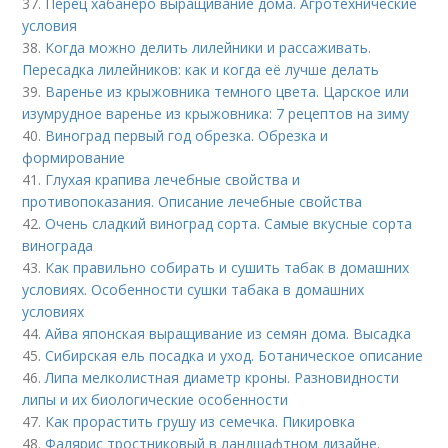
37.
Перец хабанеро выращивание дома. Агротехнические
условия
38.
Когда можно делить лилейники и рассаживать.
Пересадка лилейников: как и когда её лучше делать
39.
Варенье из крыжовника темного цвета. Царское или
изумрудное варенье из крыжовника: 7 рецептов на зиму
40.
Виноград первый год обрезка. Обрезка и
формирование
41.
Глухая крапива лечебные свойства и
противопоказания. Описание лечебные свойства
42.
Очень сладкий виноград сорта. Самые вкусные сорта
винограда
43.
Как правильно собирать и сушить табак в домашних
условиях. Особенности сушки табака в домашних
условиях
44.
Айва японская выращивание из семян дома. Высадка
45.
Сибирская ель посадка и уход. Ботаническое описание
46.
Липа мелколистная диаметр кроны. Разновидности
липы и их биологические особенности
47.
Как прорастить грушу из семечка. Пикировка
48.
Фалярис тростниковый в ландшафтном дизайне.