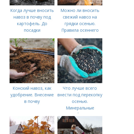
Когда лучше вносить
Можно ли вносить
навоз в почву под
свежий навоз на
картофель. До
грядки осенью.
посадки
Правила осеннего
внесения навоза
Конский навоз, как
Что лучше всего
удобрение. Внесение
внести под перекопку
в почву
осенью.
Минеральные
удобрения