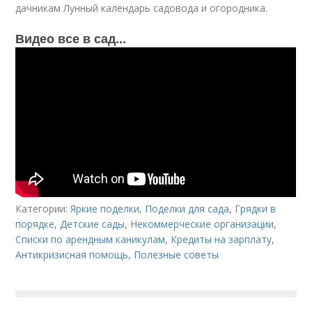
дачникам Лунный календарь садовода и огородника.
Видео все в сад...
Категории:
Яркие поделки
,
Поделки для сада
,
Грядки в
порядке
,
Детские сады
,
Некоммерческие организации
,
Списки по арендным каникулам
,
Кредиты на зарплату
,
Антикризисная помощь
,
Полезные советы