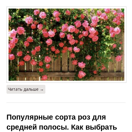
Плетистая роза
Плетистые розы
Розы с гибкими
Розы по цвету
побегами
Читать дальше →
Голубые розы
Разноцветные розы
Популярные сорта роз для
средней полосы. Как выбрать