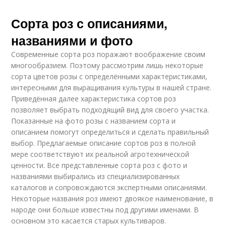
Садовые розы
Розы с красными
Сорта роз с описаниями,
названиями и фото
Современные сорта роз поражают воображение своим
Розы в цветочных
Розы в букете
многообразием. Поэтому рассмотрим лишь некоторые
магазинах
сорта цветов розы с определёнными характеристиками,
интересными для выращивания культуры в нашей стране.
Приведённая далее характеристика сортов роз
позволяет выбрать подходящий вид для своего участка.
Розы в дизайне
Розы в горшках
Показанные на фото розы с названием сорта и
описанием помогут определиться и сделать правильный
выбор. Предлагаемые описание сортов роз в полной
мере соответствуют их реальной агротехнической
ценности. Все представленные сорта роз с фото и
Розы по цветам
Парковые розы
названиями выбирались из специализированных
каталогов и сопровождаются экспертными описаниями.
Некоторые названия роз имеют двоякое наименование, в
народе они больше известны под другими именами. В
основном это касается старых культиваров.
Кустовые розы
Крупные розы