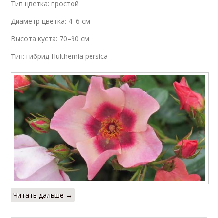
Тип цветка: простой
Розы для средней
Низкорослые розы
полосы
Диаметр цветка: 4–6 см
Высота куста: 70–90 см
Тип: гибрид Hulthemia persica
Розы для
Радужная роза
выращивания
Зеленая роза
Фото с описанием
Почвопокровные розы
Серые розы
Читать дальше →