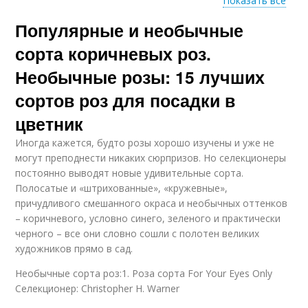
Показать все
Популярные и необычные
Чайно-гибридные
Ремонтантные розы
розы
сорта коричневых роз.
Необычные розы: 15 лучших
сортов роз для посадки в
Кофейные розы
Розы с описаниями
цветник
Иногда кажется, будто розы хорошо изучены и уже не
могут преподнести никаких сюрпризов. Но селекционеры
постоянно выводят новые удивительные сорта.
Невероятные розы
Эквадорские розы
Полосатые и «штрихованные», «кружевные»,
причудливого смешанного окраса и необычных оттенков
– коричневого, условно синего, зеленого и практически
черного – все они словно сошли с полотен великих
художников прямо в сад.
Розы для букетов
Бордюрные розы
Необычные сорта роз:1. Роза сорта For Your Eyes Only
Селекционер: Christopher H. Warner