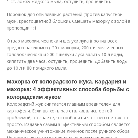
1 ст. ложку жидкого мыла, остудить, процедить).
Порошок для опыливания растений (против капустной
мухи, крестоцветной блошки). Смешать махорку с золой в
пропорции 1:1.
Отвар махорки, чеснока и шелухи лука (против всех
вредных насекомых). 20 г махорки, 200 г измельченных
головок чеснока и 200 г шелухи лука залить 10 л воды,
кипятить два часа, остудить, процедить. Добавить воды
до 10 л и 80 г жидкого мыла.
Махорка от колорадского жука. Кардария и
махорка: 4 эффективных способа борьбы с
колорадским жуком
Колорадский жук считается главным вредителем для
картофеля. Если вы хоть раз сталкивались с этой
проблемой, то знаете, что избавиться от него не так-то
просто. Издавна самым эффективным способом является
механическое уничтожение личинок после ручного сбора.
Но поскольку мы этот вариант не рассматриваем, а