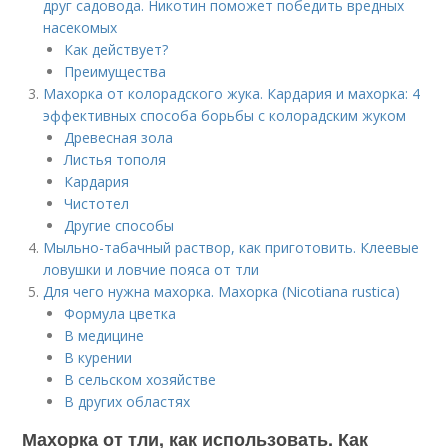
друг садовода. Никотин поможет победить вредных
насекомых
Как действует?
Преимущества
Махорка от колорадского жука. Кардария и махорка: 4
эффективных способа борьбы с колорадским жуком
Древесная зола
Листья тополя
Кардария
Чистотел
Другие способы
Мыльно-табачный раствор, как приготовить. Клеевые
ловушки и ловчие пояса от тли
Для чего нужна махорка. Махорка (Nicotiana rustica)
Формула цветка
В медицине
В курении
В сельском хозяйстве
В других областях
Махорка от тли, как использовать. Как