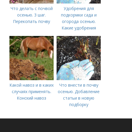
Что делать с почвой
Удобрения для
осенью. 3 шаг.
подкормки сада и
Перекопать почву
огорода осенью.
Какие удобрения
вносить осенью и как
правильно это
делать?
Какой навоз и в каких
Что внести в почву
случаях применять.
осенью. Добавление
Конский навоз
статьи в новую
подборку