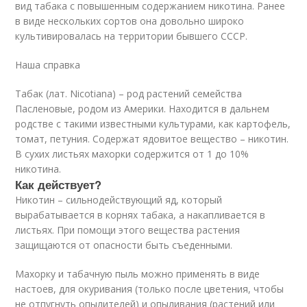
вид табака с повышенным содержанием никотина. Ранее
в виде нескольких сортов она довольно широко
культивировалась на территории бывшего СССР.
Наша справка
Табак (лат. Nicotiаna) – род растений семейства
Пасленовые, родом из Америки. Находится в дальнем
родстве с такими известными культурами, как картофель,
томат, петуния. Содержат ядовитое вещество – никотин.
В сухих листьях махорки содержится от 1 до 10%
никотина.
Как действует?
Никотин – сильнодействующий яд, который
вырабатывается в корнях табака, а накапливается в
листьях. При помощи этого вещества растения
защищаются от опасности быть съеденными.
Махорку и табачную пыль можно применять в виде
настоев, для окуривания (только после цветения, чтобы
не отпугнуть опылителей) и опыливания (растений или