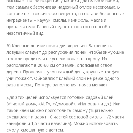
высыхает после вскрытия упаковки длительное время,
тем самым обеспечивая надежный отлов насекомых. В
составе нет токсических веществ, в составе безопасные
ингредиенты – каучук, смолы, канифоль, масла и
привлекатели. Главный недостаток этого способа –
неэстетичный вид.
б) Клеевые ловчие пояса для деревьев. Закреплять
ловушки следует до распускания почек, чтобы зимующие
в земле вредители не успели попасть в крону. Их
располагают в 20-60 см от земли, опоясывая ствол
дерева. Проверяют улов каждый день, крупные трофеи
уничтожают. Обновляют клейкий слой не реже одного
раза в месяц. По мере заполнения, пояса меняют.
Для этих целей используется готовый садовый клей
(«Чистый дом», «ALT», «Домовой», «Наповал» и др.) Или
такой клей можно приготовить самому (тщательно
смешивают и варят 10 частей сосновой смолы, 1/2 части
канифоли и 1,5 части вазелина). Можно использовать
смолу, смешанную с дегтем.