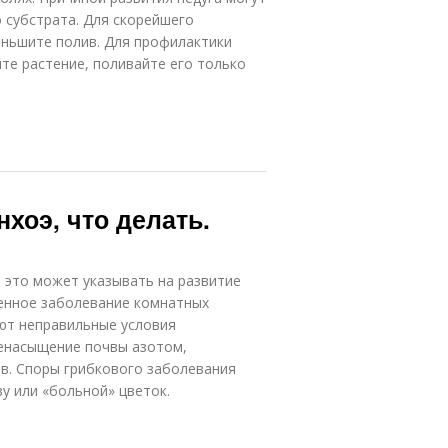
 субстрата. Для скорейшего
ньшите полив. Для профилактики
те растение, поливайте его только
хоэ, что делать.
о это может указывать на развитие
енное заболевание комнатных
ют неправильные условия
ренасыщение почвы азотом,
в. Споры грибкового заболевания
у или «больной» цветок.