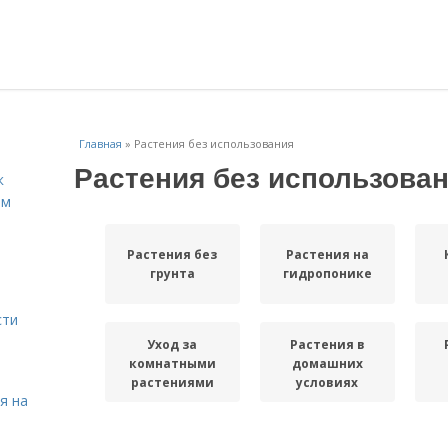
Главная
»
Растения без использования
Растения без использова
к
ём
Растения без
Растения на
грунта
гидропонике
сти
Уход за
Растения в
комнатными
домашних
растениями
условиях
я на