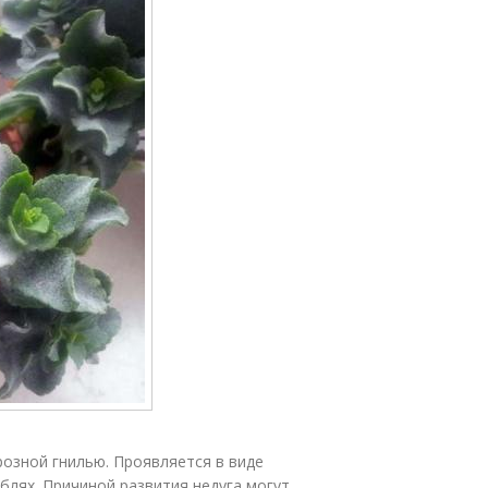
озной гнилью. Проявляется в виде
еблях. Причиной развития недуга могут