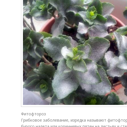
Фитофтороз
Грибковое заболевание, изредка называют фитофтор
бурого налета или коричневых пятен на листьях и ст