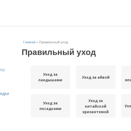
Главная
»
Правильный уход
Правильный уход
Что
Уход за
Уход за айвой
ландышами
яп
рядки
Уход за
Уход за
Ух
китайской
посадками
хризантемой
Уход за