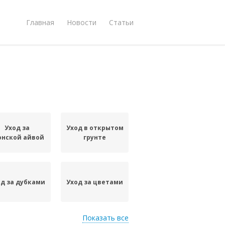
Главная
Новости
Статьи
Уход за
Уход в открытом
онской айвой
грунте
од за дубками
Уход за цветами
Показать все