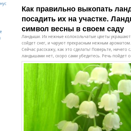
Уход за
нус
корейскими
Как правильно выкопать лан
хризантемами
хризантемами
посадить их на участке. Лан
символ весны в своем саду
Уход за
Уход за
е
алиссумом
ладанником
Ландыши. Их нежные колокольчатые цветы украшают 
й
сойдет снег, и чаруют прекрасным нежным ароматом.
Сейчас расскажу, как это сделать! Поверьте, ничего 
ландышами нет, скоро сами убедитесь. Речь пойдет о
Уход за
П
Уход с точки
культурой
Уход для
быстрого
развития