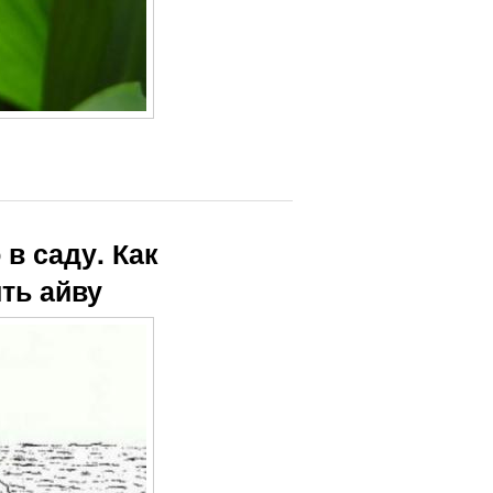
в саду. Как
ть айву