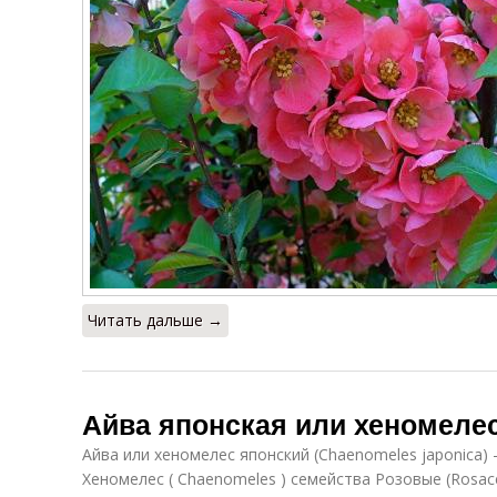
Читать дальше →
Айва японская или хеномелес
Айва или хеномелес японский (Chaenomeles japonica) 
Хеномелес ( Chaenomeles ) семейства Розовые (Rosac