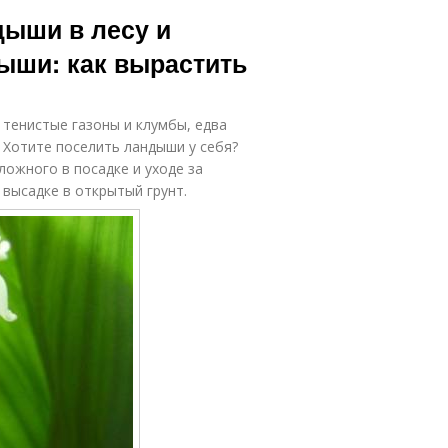
Уход за
Уход за
дыши в лесу и
рассадой
мимулюсами
дыши: как вырастить
Уход за
Уход в
растением
подмосковье
тенистые газоны и клумбы, едва
 Хотите поселить ландыши у себя?
сложного в посадке и уходе за
 высадке в открытый грунт.
оследующий
Уход за дюком
уход