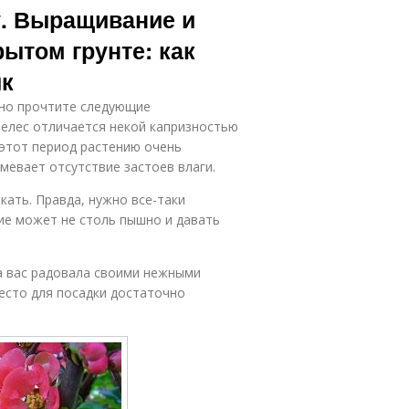
у. Выращивание и
рытом грунте: как
ик
ьно прочтите следующие
мелес отличается некой капризностью
 этот период растению очень
евает отсутствие застоев влаги.
ать. Правда, нужно все-таки
ие может не столь пышно и давать
а вас радовала своими нежными
место для посадки достаточно