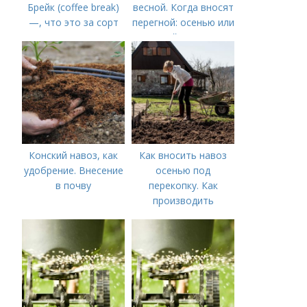
Брейк (coffee break)
весной. Когда вносят
—, что это за сорт
перегной: осенью или
весной, правила
внесения удобрений
Конский навоз, как
Как вносить навоз
удобрение. Внесение
осенью под
в почву
перекопку. Как
производить
перекопку огорода