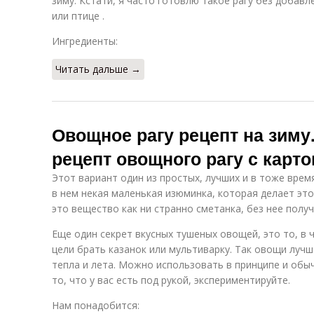
зиму. Кстати, я часто готовлю такое рагу без добавле
или птице .
Ингредиенты:
Читать дальше →
Овощное рагу рецепт на зиму
рецепт овощного рагу с карт
Этот вариант один из простых, лучших и в тоже врем
в нем некая маленькая изюминка, которая делает это
это вещество как ни странно сметанка, без нее получ
Еще один секрет вкусных тушеных овощей, это то, в 
цели брать казанок или мультиварку. Так овощи лучш
тепла и лета. Можно использовать в принципе и обы
то, что у вас есть под рукой, экспериментируйте.
Нам понадобится: