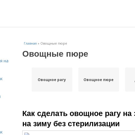
Главная
»
Овощные пюре
Овощные пюре
я на
ак
Овощное рагу
Овощное пюре
я
Как сделать овощное рагу на
на зиму без стерилизации
ак