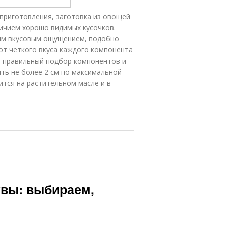
 приготовления, заготовка из овощей
личием хорошо видимых кусочков.
бщим вкусовым ощущением, подобно
 от четкого вкуса каждого компонента
то правильный подбор компонентов и
ть не более 2 см по максимальной
ится на растительном масле и в
квы: выбираем,