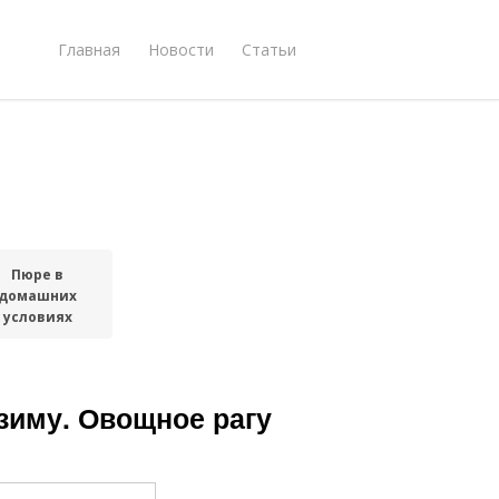
Главная
Новости
Статьи
Пюре в
домашних
условиях
 зиму. Овощное рагу