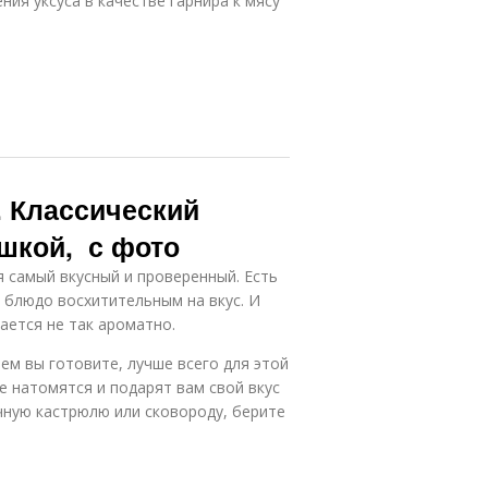
ния уксуса в качестве гарнира к мясу
. Классический
ошкой, с фото
я самый вкусный и проверенный. Есть
 блюдо восхитительным на вкус. И
ается не так ароматно.
чем вы готовите, лучше всего для этой
е натомятся и подарят вам свой вкус
чную кастрюлю или сковороду, берите