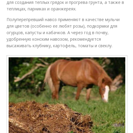
для создания теплых грядок и прогрева грунта, а также в
теплицах, парниках и оранжереях.
Полуперепревший навоз применяют в качестве мульчи
для цветов (особенно ее любят розы), подкормки для
огурцов, капусты и кабачков. А через год в почву,
удобренную конским навозом, рекомендуется
высаживать клубнику, картофель, томаты и свеклу.