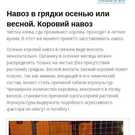
Показать все
Навоз в грядки осенью или
Гранулированный
Навоз в качестве
навоз
весной. Коровий навоз
Чистка хлева, где проживают коровы, проходит в летнее
время. В этот же момент принято заготавливать навоз.
Конский навоз
Свиной навоз
Осенью коровий навоз в свежем виде вносить
нежелательно. Органику в осенние месяцы можно
распределять только на чистых (без присутствия
растений) грядках. Весной вносить свежий коровий помет
опасно, так как аммиак, входящий в его химический
Кроличий навоз
Навоз в землю
состав, может стать причиной гибели агрокультур.
Чрезмерное количество коровяка, внесенного в почву
весной, становится причиной ожога корней растений.
Агрокультуры выдержать подобного агрессивного
фактора не смогут и погибнут.
Удобрения из навоза
Навоз под картофель