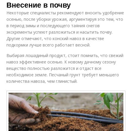
Внесение в почву
Кроличий навоз
Бараний навоз
Некоторые специалисты рекомендуют вносить удобрение
осенью, после уборки урожая, аргументируя это тем, что
в период зимы и последующего таяния снегов
экскременты успеют разложиться и насытить почву.
Навоз на огороде
Навоз для огорода
Другие отмечают, что конский навоз в качестве
подкормки лучше всего работает весной.
Выбирая лошадиный продукт, стоит помнить, что свежий
навоз эффективнее осенью. К новому дачному сезону
Лошадиный навоз
Навоз в землю
вещество полностью разложится и отдаст все
необходимое земле. Песчаный грунт требует меньшего
количества навоза, чем глинистый.
Навоз для роз
Конские навозы