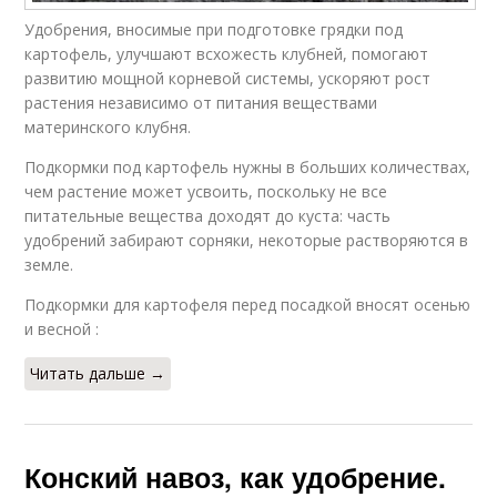
Удобрения, вносимые при подготовке грядки под
Навоз в качестве
Навоз по степени
картофель, улучшают всхожесть клубней, помогают
развитию мощной корневой системы, ускоряют рост
растения независимо от питания веществами
материнского клубня.
Навоз для подкормки
Свежий навоз
Подкормки под картофель нужны в больших количествах,
чем растение может усвоить, поскольку не все
питательные вещества доходят до куста: часть
удобрений забирают сорняки, некоторые растворяются в
земле.
Навоз под огурцы
Навоз под яблоню
Подкормки для картофеля перед посадкой вносят осенью
и весной :
Читать дальше →
Навоз под малину
Навоз в теплицу
Конский навоз, как удобрение.