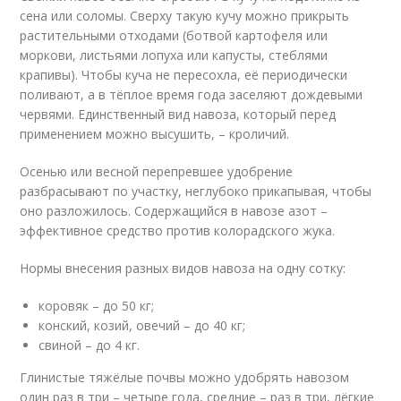
сена или соломы. Сверху такую кучу можно прикрыть
растительными отходами (ботвой картофеля или
моркови, листьями лопуха или капусты, стеблями
крапивы). Чтобы куча не пересохла, её периодически
поливают, а в тёплое время года заселяют дождевыми
червями. Единственный вид навоза, который перед
применением можно высушить, – кроличий.
Осенью или весной перепревшее удобрение
разбрасывают по участку, неглубоко прикапывая, чтобы
оно разложилось. Содержащийся в навозе азот –
эффективное средство против колорадского жука.
Нормы внесения разных видов навоза на одну сотку:
коровяк – до 50 кг;
конский, козий, овечий – до 40 кг;
свиной – до 4 кг.
Глинистые тяжёлые почвы можно удобрять навозом
один раз в три – четыре года, средние – раз в три, лёгкие