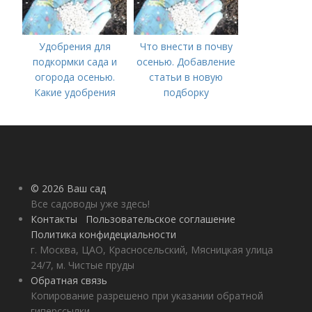
Удобрения для
Что внести в почву
подкормки сада и
осенью. Добавление
огорода осенью.
статьи в новую
Какие удобрения
подборку
вносить осенью и как
правильно это
делать?
© 2026 Ваш сад
Все садоводы уже здесь!
Контакты
Пользовательское соглашение
Политика конфидециальности
г. Москва, ЦАО, Красносельский, Мясницкая улица
24/7, м. Чистые пруды
Обратная связь
Копирование разрешено при указании обратной
гиперссылки.