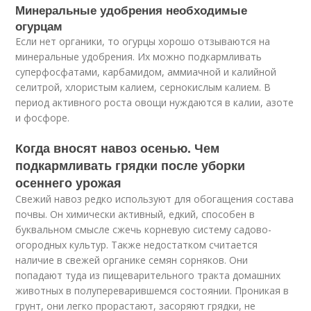
Минеральные удобрения необходимые
огурцам
Если нет органики, то огурцы хорошо отзываются на
минеральные удобрения. Их можно подкармливать
суперфосфатами, карбамидом, аммиачной и калийной
селитрой, хлористым калием, сернокислым калием. В
период активного роста овощи нуждаются в калии, азоте
и фосфоре.
Когда вносят навоз осенью. Чем
подкармливать грядки после уборки
осеннего урожая
Свежий навоз редко используют для обогащения состава
почвы. Он химически активный, едкий, способен в
буквальном смысле сжечь корневую систему садово-
огородных культур. Также недостатком считается
наличие в свежей органике семян сорняков. Они
попадают туда из пищеварительного тракта домашних
животных в полупереварившемся состоянии. Проникая в
грунт, они легко прорастают, засоряют грядки, не