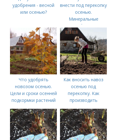
удобрения - весной
внести под перекопку
или осенью?
осенью.
Минеральные
удобрения
Что удобрять
Как вносить навоз
новозом осенью.
осенью под
Цели и сроки осенней
перекопку. Как
подкормки растений
производить
перекопку огорода