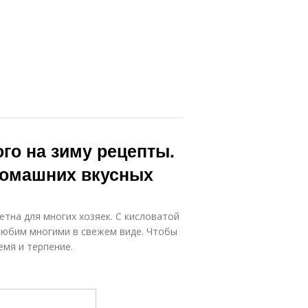
го на зиму рецепты.
 домашних вкусных
етна для многих хозяек. С кисловатой
любим многими в свежем виде. Чтобы
емя и терпение.