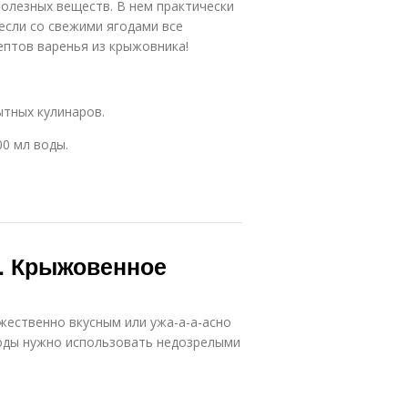
олезных веществ. В нем практически
 если со свежими ягодами все
ептов варенья из крыжовника!
ытных кулинаров.
00 мл воды.
с. Крыжовенное
жественно вкусным или ужа-а-а-асно
ягоды нужно использовать недозрелыми