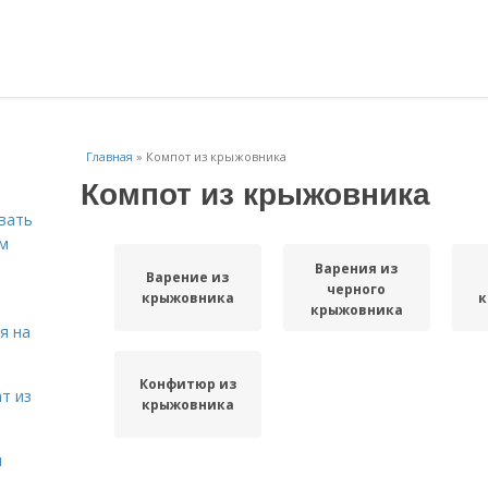
Главная
»
Компот из крыжовника
Компот из крыжовника
вать
ем
Варения из
Варение из
черного
крыжовника
к
крыжовника
я на
Конфитюр из
т из
крыжовника
я