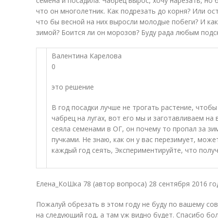
семена и посадила. Чабрец вырос, хочу нарезать, но 
что он многолетник. Как подрезать до корня? Или ос
что бы весной на них выросли молодые побеги? И как
зимой? Боится ли он морозов? Буду рада любым подс
Валентина Карелова
0
это решение
В год посадки лучше не трогать растение, чтобы
чабрец на лугах, вот его мы и заготавливаем на в
сеяла семенами в ОГ, он почему то пропал за зи
пучками. Не знаю, как он у вас перезимует, може
каждый год сеять, Экспериментируйте, что получ
Елена_КоШка 78 (автор вопроса) 28 сентября 2016 го
Пожалуй обрезать в этом году не буду по вашему сов
на следующий год, а там уж видно будет. Спасибо бо