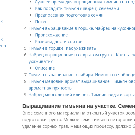
Лучшее время для выращивания тимьяна на по
Как посадить тимьян (чабрец) семенами
Предпосевная подготовка семян
ак
Посев
Тимьян выращивание в горшке. Чабрец на кухонн
Происхождение
ак
Разновидности сортов
ена
Тимьян в горшке. Как ухаживать
Чабрец выращивание в открытом грунте. Как выгля
ухаживать?
Описание
Тимьян выращивание в сибири. Немного о чабрец
Тимьян медовый аромат выращивание. Тимьян ово
ароматная пряность!
Чабрец многолетний или нет. Тимьян: виды и сорт
Выращивание тимьяна на участке. Семе
Внос семенного материала на открытый участок воз
подготовки грунта. Мелкое семя тимьяна нетороплив
удаление сорных трав, мешающих процессу, должно б