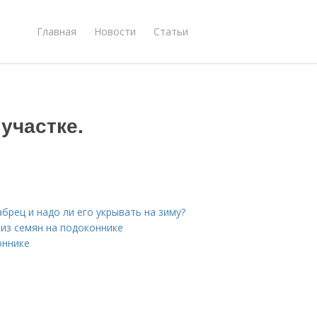
Главная
Новости
Статьи
участке.
брец и надо ли его укрывать на зиму?
из семян на подоконнике
оннике