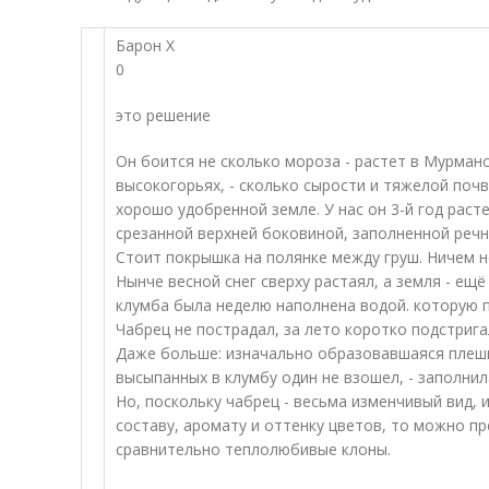
Барон Х
0
это решение
Он боится не сколько мороза - растет в Мурманс
высокогорьях, - сколько сырости и тяжелой поч
хорошо удобренной земле. У нас он 3-й год раст
срезанной верхней боковиной, заполненной речн
Стоит покрышка на полянке между груш. Ничем н
Нынче весной снег сверху растаял, а земля - ещё
клумба была неделю наполнена водой. которую 
Чабрец не пострадал, за лето коротко подстригал
Даже больше: изначально образовавшаяся плешин
высыпанных в клумбу один не взошел, - заполни
Но, поскольку чабрец - весьма изменчивый вид,
составу, аромату и оттенку цветов, то можно пр
сравнительно теплолюбивые клоны.