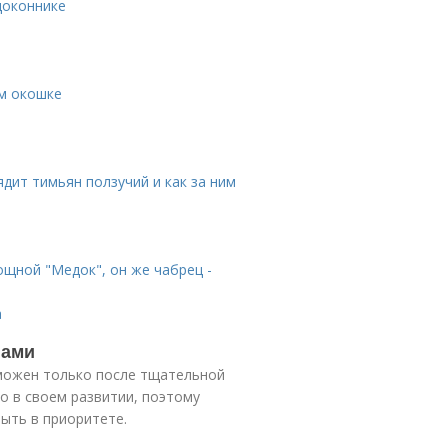
доконнике
ом окошке
дит тимьян ползучий и как за ним
е
щной "Медок", он же чабрец -
а
нами
можен только после тщательной
о в своем развитии, поэтому
ыть в приоритете.