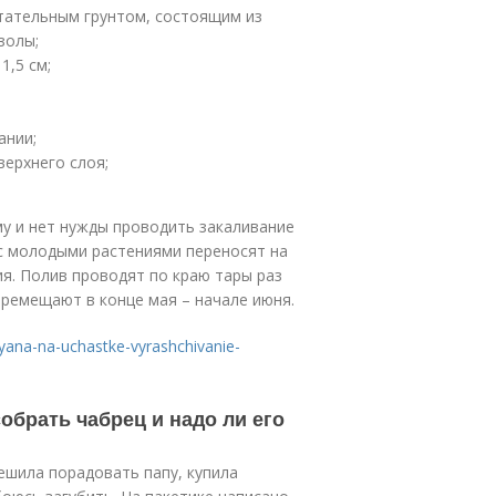
тательным грунтом, состоящим из
золы;
1,5 см;
ании;
ерхнего слоя;
у и нет нужды проводить закаливание
 с молодыми растениями переносят на
я. Полив проводят по краю тары раз
еремещают в конце мая – начале июня.
imyana-na-uchastke-vyrashchivanie-
обрать чабрец и надо ли его
ешила порадовать папу, купила