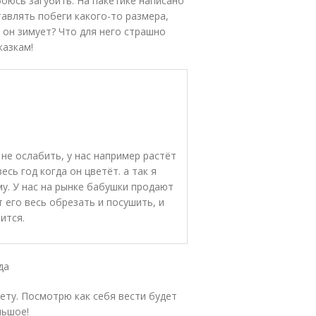
боюсь загубить. На пакетике написано
тавлять побеги какого-то размера,
 он зимует? Что для него страшно
казкам!
 не ослабить, у нас например растёт
есь год когда он цветёт. а так я
му. У нас на рынке бабушки продают
т его весь обрезать и посушить, и
ится.
да
ету. Посмотрю как себя вести будет
льшое!