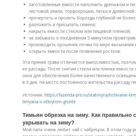
заготовленные емкости наполнить дренажом и пи
листовой земли, торфокрошки, песка и древесной 
прочертить и пролить борозды глубиной не более 
разложить и присыпать семена;
накрыть емкости стеклом или пищевой пленкой;
не забывать о ежедневном 5-минутном проветрив
производить орошение почвы по мере высыхания в
открыть емкости после появления ростков.
Эта пряная трава отличается выносливостью, поэтом
ее рассады. После снятия стекла или пленки емкости
окна для обеспечения более качественного освещени
в 3 дня. На место постоянного жительства рассаду п
Источник:
https://fazenda-pro.ru/stati/vyrashchivanie-t
timyana-v-otkrytom-grunte
Тимьян обрезка на зиму. Как правильно с
укрывать на зиму?
Мой папа очень любит чай с чабрецом. В этом году р