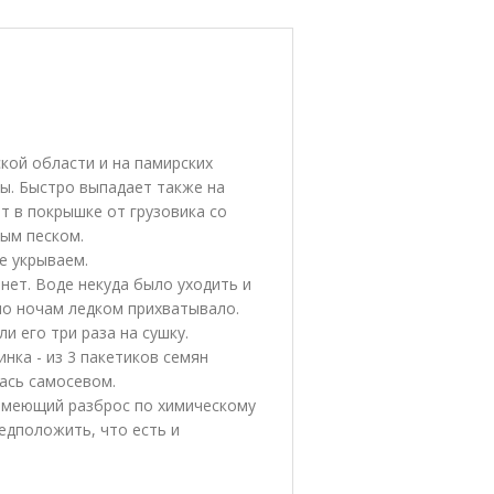
кой области и на памирских
вы. Быстро выпадает также на
ет в покрышке от грузовика со
ым песком.
е укрываем.
 нет. Воде некуда было уходить и
по ночам ледком прихватывало.
и его три раза на сушку.
ка - из 3 пакетиков семян
лась самосевом.
 имеющий разброс по химическому
едположить, что есть и