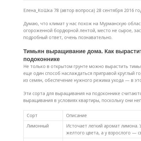
Елена_КоШка 78 (автор вопроса) 28 сентября 2016 го
Думаю, что климат у нас похож на Мурманскую област
огороженной бордюрной лентой, место не сырое, зас
подробный ответ, очень познавательно.
Тимьян выращивание дома. Как вырастит
подоконнике
Не только в открытом грунте можно вырастить тимь
еще один способ наслаждаться приправой круглый го
из семян, обеспечение нужного режима ухода — в эт
Эти сорта для выращивания на подоконнике считаю
выращивания в условиях квартиры, поскольку они не
Сорт
Описание
Лимонный
Источает легкий аромат лимона. 
желтого цвета, а у взрослого — с