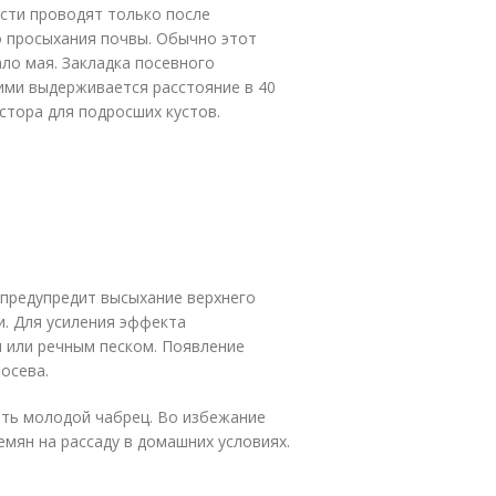
сти проводят только после
о просыхания почвы. Обычно этот
ло мая. Закладка посевного
ими выдерживается расстояние в 40
стора для подросших кустов.
предупредит высыхание верхнего
и. Для усиления эффекта
 или речным песком. Появление
осева.
ть молодой чабрец. Во избежание
мян на рассаду в домашних условиях.