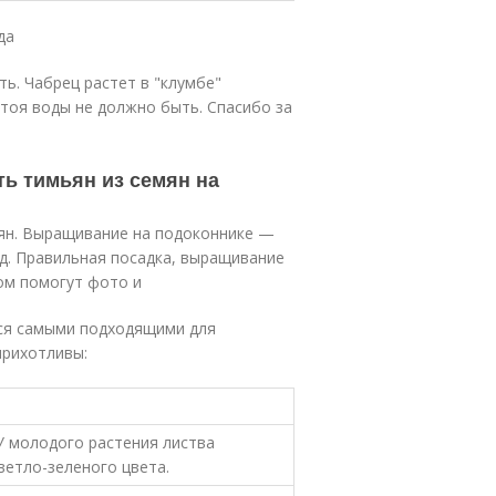
да
ь. Чабрец растет в "клумбе"
тоя воды не должно быть. Спасибо за
ь тимьян из семян на
ян. Выращивание на подоконнике —
д. Правильная посадка, выращивание
ом помогут фото и
тся самыми подходящими для
прихотливы:
У молодого растения листва
ветло-зеленого цвета.