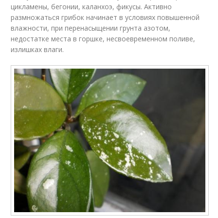
цикламены, бегонии, каланхоэ, фикусы. Активно
размножаться грибок начинает в условиях повышенной
влажности, при перенасыщении грунта азотом,
недостатке места в горшке, несвоевременном поливе,
излишках влаги.