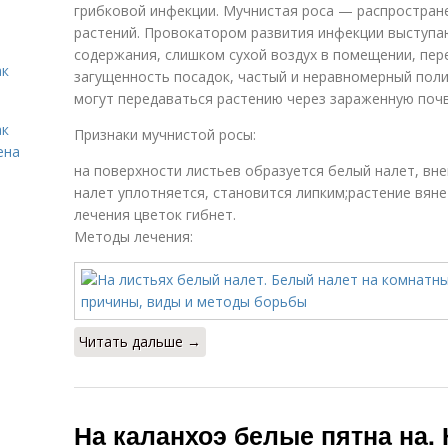
грибковой инфекции. Мучнистая роса — распростран
растений. Провокатором развития инфекции выступа
содержания, слишком сухой воздух в помещении, пе
ак
загущенность посадок, частый и неравномерный поли
могут передаваться растению через зараженную почв
ак
Признаки мучнистой росы:
ена
на поверхности листьев образуется белый налет, в
налет уплотняется, становится липким;растение вяне
лечения цветок гибнет.
Методы лечения:
Читать дальше →
На каланхоэ белые пятна на.