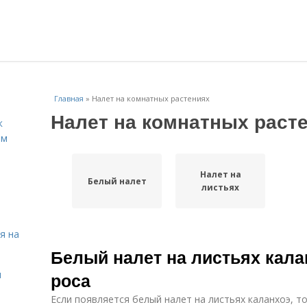
Главная
»
Налет на комнатных растениях
Налет на комнатных раст
к
ём
Налет на
Белый налет
листьях
я на
Белый налет на листьях кала
я
роса
Если появляется белый налет на листьях каланхоэ, т