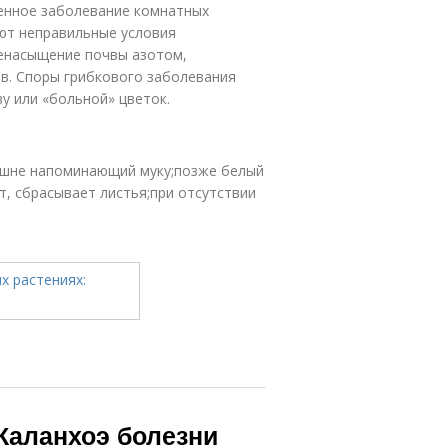
енное заболевание комнатных
ют неправильные условия
ренасыщение почвы азотом,
в. Споры грибкового заболевания
у или «больной» цветок.
нешне напоминающий муку;позже белый
т, сбрасывает листья;при отсутствии
 Каланхоэ болезни