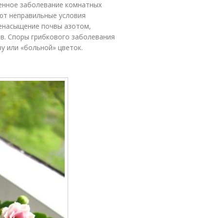
енное заболевание комнатных
ют неправильные условия
ренасыщение почвы азотом,
в. Споры грибкового заболевания
у или «больной» цветок.